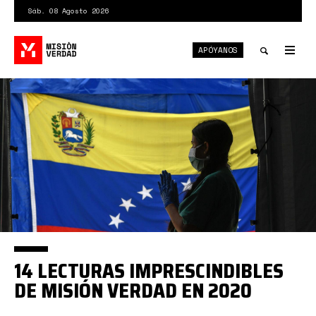
Pasar
Sáb. 08 Agosto 2026
al
contenido
APÓYANOS
principal
Tog
nav
Toggle
search
14 LECTURAS IMPRESCINDIBLES
DE MISIÓN VERDAD EN 2020