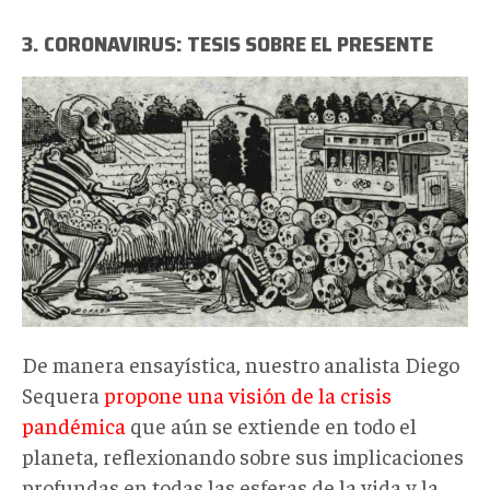
3. CORONAVIRUS: TESIS SOBRE EL PRESENTE
1_pQ008RRH0fcrfqvWqdzReg.png
De manera ensayística, nuestro analista Diego
Sequera
propone una visión de la crisis
pandémica
que aún se extiende en todo el
planeta, reflexionando sobre sus implicaciones
profundas en todas las esferas de la vida y la