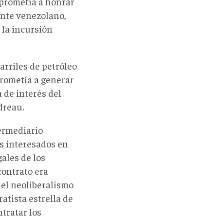
mprometía a honrar
dente venezolano,
 la incursión
arriles de petróleo
prometía a generar
 de interés del
dreau.
termediario
as interesados en
ales de los
contrato era
del neoliberalismo
atista estrella de
tratar los