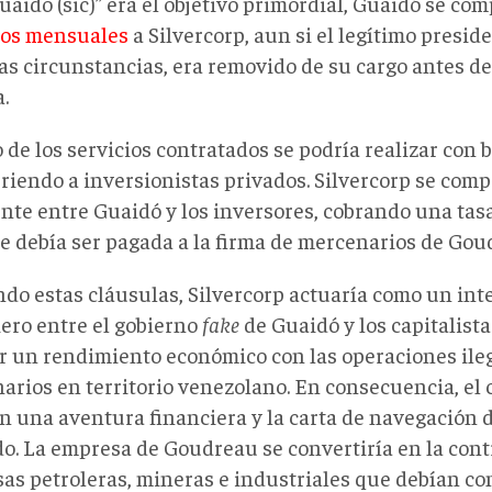
uaido (sic)” era el objetivo primordial, Guaidó se co
gos mensuales
a Silvercorp, aun si el legítimo presi
as circunstancias, era removido de su cargo antes de
.
 de los servicios contratados se podría realizar con b
rriendo a inversionistas privados. Silvercorp se com
nte entre Guaidó y los inversores, cobrando una tasa
e debía ser pagada a la firma de mercenarios de Gou
ndo estas cláusulas, Silvercorp actuaría como un in
iero entre el gobierno
fake
de Guaidó y los capitalist
r un rendimiento económico con las operaciones ileg
arios en territorio venezolano. En consecuencia, el 
n una aventura financiera y la carta de navegación 
do. La empresa de Goudreau se convertiría en la contr
as petroleras, mineras e industriales que debían con