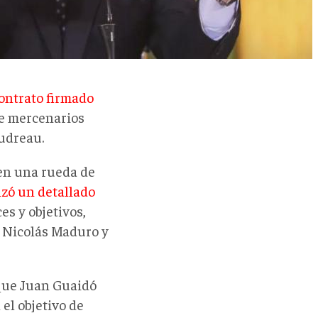
ontrato firmado
de mercenarios
oudreau.
en una rueda de
izó un detallado
es y objetivos,
te Nicolás Maduro y
 que Juan Guaidó
el objetivo de