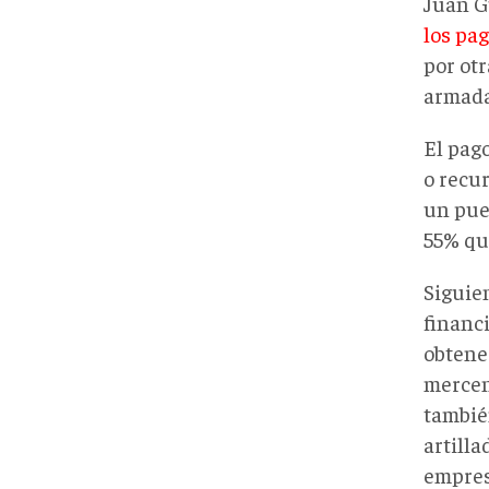
Juan G
los pa
por otr
armada
El pago
o recu
un pue
55% qu
Siguie
financ
obtene
mercen
tambié
artilla
empres