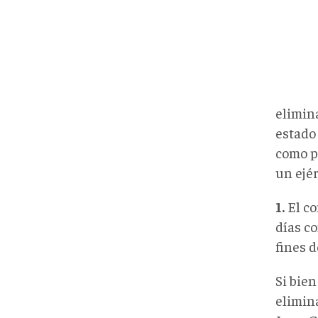
elimina
estado
como p
un ejé
1.
El co
días c
fines d
Si bien
elimin