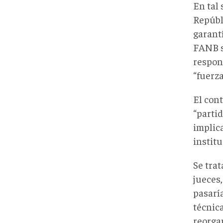
En tal 
Repúbli
garant
FANB s
respon
“fuerza
El con
“partid
implica
instit
Se tra
jueces,
pasarí
técnica
reorga