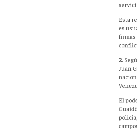
servici
Esta r
es usu
firmas
conflic
2.
Según
Juan G
nacion
Venezu
El pod
Guaidó.
policí
campos 