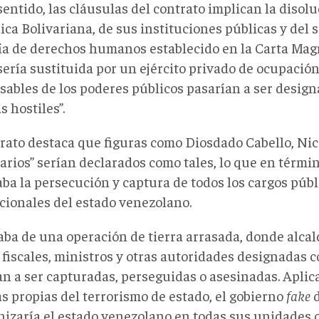
sentido, las cláusulas del contrato implican la disolu
ca Bolivariana, de sus instituciones públicas y del 
ía de derechos humanos establecido en la Carta Magn
ería sustituida por un ejército privado de ocupación
sables de los poderes públicos pasarían a ser desig
s hostiles”.
trato destaca que figuras como Diosdado Cabello, Ni
arios” serían declarados como tales, lo que en térmi
ba la persecución y captura de todos los cargos públ
ucionales del estado venezolano.
taba de una operación de tierra arrasada, donde alca
 fiscales, ministros y otras autoridades designadas 
an a ser capturadas, perseguidas o asesinadas. Aplic
s propias del terrorismo de estado, el gobierno
fake
d
nizaría el estado venezolano en todas sus unidades o