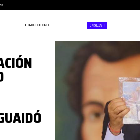
am
TRADUCCIONES
ENGLISH
1*H0JxbpufKAje-
ntYTVifOA.jpeg
ACIÓN
O
GUAIDÓ