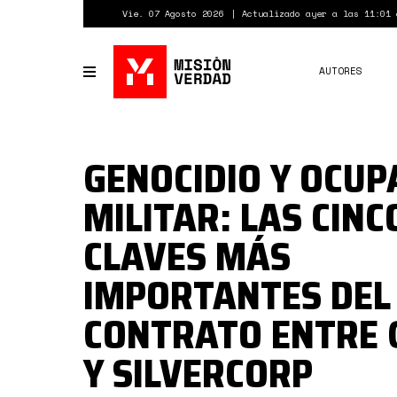
Pasar
Vie. 07 Agosto 2026
Actualizado ayer a las 11:01 
al
contenido
principal
AUTORES
Toggle
navigation
GENOCIDIO Y OCUP
MILITAR: LAS CINC
CLAVES MÁS
IMPORTANTES DEL
CONTRATO ENTRE 
Y SILVERCORP