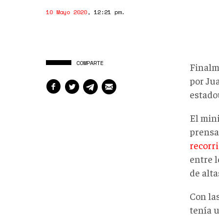
10 Mayo 2020
,
12:21 pm
.
COMPARTE
Finalm
por Ju
estado
El min
prensa 
recorr
entre l
de alt
Con la
tenía 