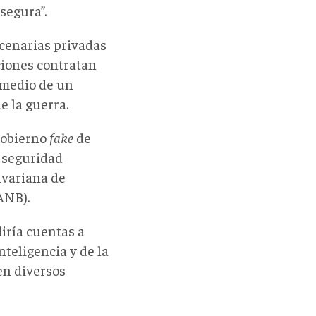
segura”.
cenarias privadas
ciones contratan
 medio de un
e la guerra.
 gobierno
fake
de
y seguridad
ivariana de
ANB).
iría cuentas a
nteligencia y de la
en diversos