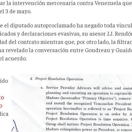
ar la intervención mercenaria contra Venezuela que
el 3 de mayo.
 el diputado autoproclamado ha negado toda vincul
cados y declaraciones evasivas, su asesor J.J. Rendó
ad del contrato mientras que, por otro lado, la filtr
ha revelado la conversación entre Goudreau y Guaid
el acuerdo.
ido
to
o
dica