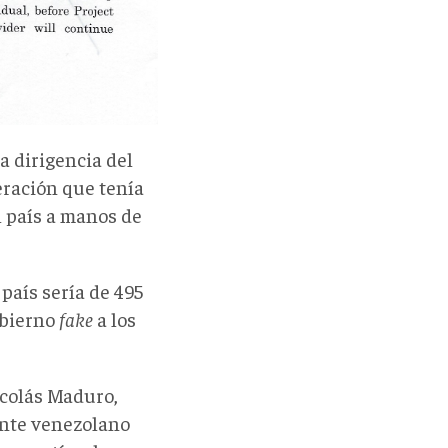
a dirigencia del
eración que tenía
l país a manos de
 país sería de 495
obierno
fake
a los
icolás Maduro,
ente venezolano