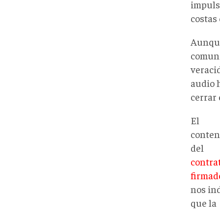
impuls
costas 
Aunque
comuni
veracid
audio 
cerrar 
El
conten
del
contra
firmad
nos in
que la