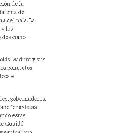
ción de la
sistema de
a del país. La
 y los
nados como
colás Maduro y sus
nos concretos
icos e
ldes, gobernadores,
como “chavistas”
ando estas
e Guaidó
rganizativas.