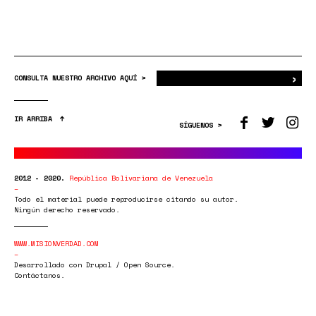
›
Bus
CONSULTA NUESTRO ARCHIVO AQUÍ >
IR ARRIBA
SÍGUENOS >
2012 - 2020.
República Bolivariana de Venezuela
Todo el material puede reproducirse citando su autor.
Ningún derecho reservado.
WWW.MISIONVERDAD.COM
Desarrollado con Drupal / Open Source.
Contáctanos.