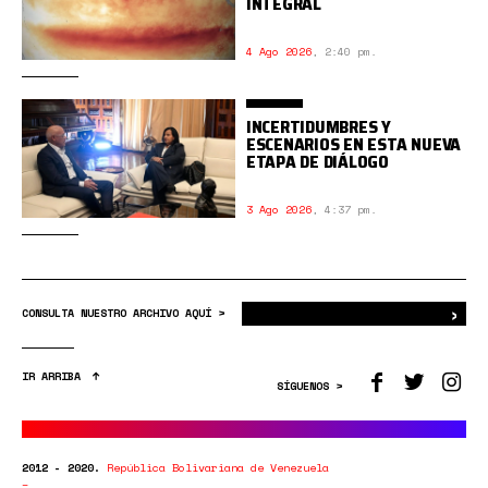
INTEGRAL
4 Ago 2026
,
2:40 pm.
INCERTIDUMBRES Y
ESCENARIOS EN ESTA NUEVA
ETAPA DE DIÁLOGO
3 Ago 2026
,
4:37 pm.
›
Bus
CONSULTA NUESTRO ARCHIVO AQUÍ >
IR ARRIBA
SÍGUENOS >
2012 - 2020.
República Bolivariana de Venezuela