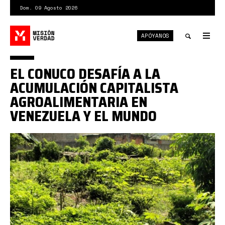
Pasar
Dom. 09 Agosto 2026
al
contenido
APÓYANOS
principal
Tog
nav
Toggle
EL CONUCO DESAFÍA A LA
search
ACUMULACIÓN CAPITALISTA
AGROALIMENTARIA EN
VENEZUELA Y EL MUNDO
1*HoBg8Y3xl6uylFxDM8eYYg.jpeg