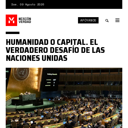
Pasar
Dom. 09 Agosto 2026
al
contenido
APÓYANOS
principal
Tog
nav
Toggle
HUMANIDAD O CAPITAL. EL
search
VERDADERO DESAFÍO DE LAS
NACIONES UNIDAS
ONUAsamblea.jpg