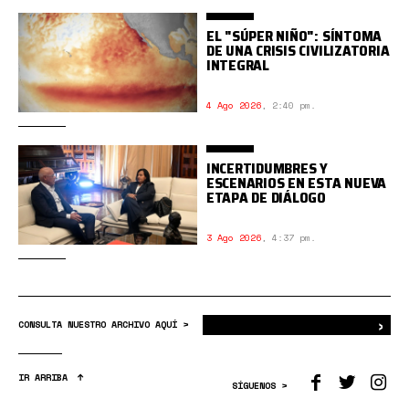
EL "SÚPER NIÑO": SÍNTOMA
DE UNA CRISIS CIVILIZATORIA
INTEGRAL
4 Ago 2026
,
2:40 pm.
INCERTIDUMBRES Y
ESCENARIOS EN ESTA NUEVA
ETAPA DE DIÁLOGO
3 Ago 2026
,
4:37 pm.
›
Bus
CONSULTA NUESTRO ARCHIVO AQUÍ >
IR ARRIBA
SÍGUENOS >