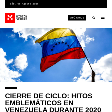
Pasar
Sáb. 08 Agosto 2026
al
contenido
APÓYANOS
principal
Tog
nav
Toggle
search
CIERRE DE CICLO: HITOS
EMBLEMÁTICOS EN
VENEZUELA DURANTE 2020