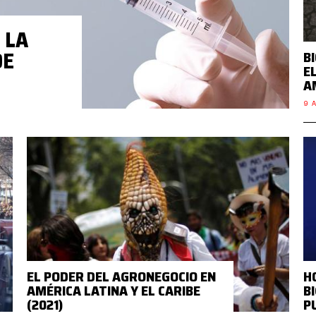
 LA
DE
B
E
A
9 A
EL PODER DEL AGRONEGOCIO EN
H
AMÉRICA LATINA Y EL CARIBE
B
(2021)
P