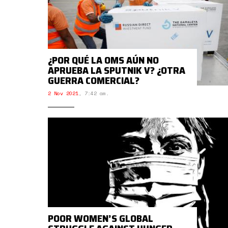
¿POR QUÉ LA OMS AÚN NO
APRUEBA LA SPUTNIK V? ¿OTRA
GUERRA COMERCIAL?
2 Nov 2021
,
7:42 am.
POOR WOMEN’S GLOBAL