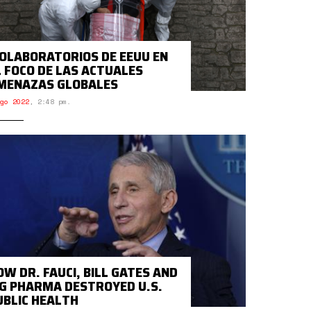
IOLABORATORIOS DE EEUU EN
L FOCO DE LAS ACTUALES
MENAZAS GLOBALES
go 2022
,
2:48 pm.
OW DR. FAUCI, BILL GATES AND
IG PHARMA DESTROYED U.S.
UBLIC HEALTH