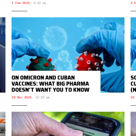
1 Feb 2022
,
9:32 am.
2 D
ON OMICRON AND CUBAN
S
VACCINES: WHAT BIG PHARMA
C
DOESN’T WANT YOU TO KNOW
(
29 Nov 2021
,
12:53 pm.
29 