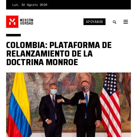
Pasar
Lun. 10 Agosto 2026
al
contenido
APÓYANOS
principal
Tog
nav
Toggle
COLOMBIA: PLATAFORMA DE
search
RELANZAMIENTO DE LA
DOCTRINA MONROE
duque
pompeo.jpg