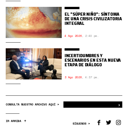
EL "SÚPER NIÑO": SÍNTOMA
DE UNA CRISIS CIVILIZATORIA
INTEGRAL
4 Ago 2026
,
2:40 pm.
INCERTIDUMBRES Y
ESCENARIOS EN ESTA NUEVA
ETAPA DE DIÁLOGO
3 Ago 2026
,
4:37 pm.
›
Bus
CONSULTA NUESTRO ARCHIVO AQUÍ >
IR ARRIBA
SÍGUENOS >