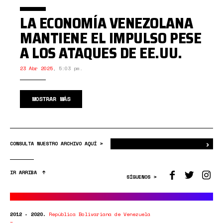
LA ECONOMÍA VENEZOLANA
MANTIENE EL IMPULSO PESE
A LOS ATAQUES DE EE.UU.
23 Abr 2025
,
5:03 pm.
MOSTRAR MÁS
›
Bus
CONSULTA NUESTRO ARCHIVO AQUÍ >
IR ARRIBA
SÍGUENOS >
2012 - 2020.
República Bolivariana de Venezuela