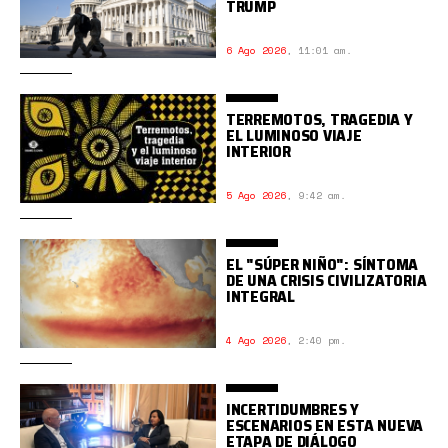
TRUMP
6 Ago 2026
,
11:01 am.
TERREMOTOS, TRAGEDIA Y
EL LUMINOSO VIAJE
INTERIOR
5 Ago 2026
,
9:42 am.
EL "SÚPER NIÑO": SÍNTOMA
DE UNA CRISIS CIVILIZATORIA
INTEGRAL
4 Ago 2026
,
2:40 pm.
INCERTIDUMBRES Y
ESCENARIOS EN ESTA NUEVA
ETAPA DE DIÁLOGO