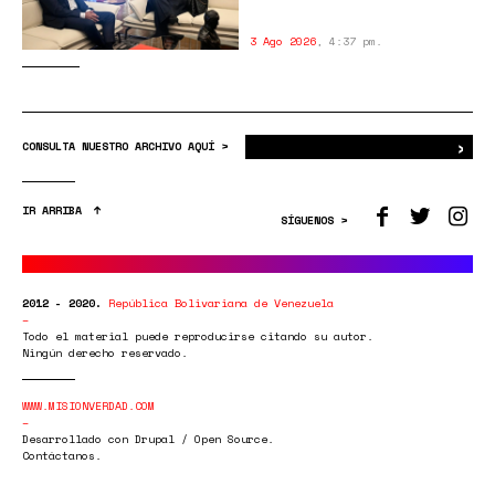
3 Ago 2026
,
4:37 pm.
›
Bus
CONSULTA NUESTRO ARCHIVO AQUÍ >
IR ARRIBA
SÍGUENOS >
2012 - 2020.
República Bolivariana de Venezuela
Todo el material puede reproducirse citando su autor.
Ningún derecho reservado.
WWW.MISIONVERDAD.COM
Desarrollado con Drupal / Open Source.
Contáctanos.