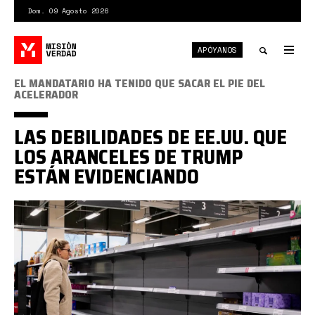
Pasar
Dom. 09 Agosto 2026
al
contenido
APÓYANOS
principal
Tog
nav
Toggle
EL MANDATARIO HA TENIDO QUE SACAR EL PIE DEL
ACELERADOR
search
LAS DEBILIDADES DE EE.UU. QUE
LOS ARANCELES DE TRUMP
ESTÁN EVIDENCIANDO
estantes.png