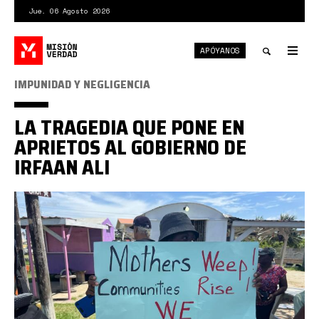
Pasar
Jue. 06 Agosto 2026
al
contenido
APÓYANOS
principal
Tog
nav
Toggle
IMPUNIDAD Y NEGLIGENCIA
search
LA TRAGEDIA QUE PONE EN
APRIETOS AL GOBIERNO DE
IRFAAN ALI
Continúan
las
protestas
por
inconsistencias
en