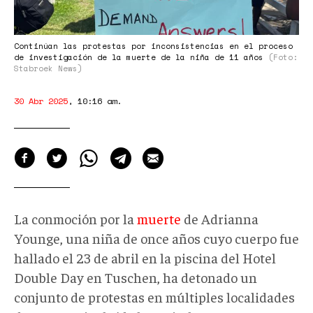
el
proceso
de
Continúan las protestas por inconsistencias en el proceso
de investigación de la muerte de la niña de 11 años
(Foto:
investigación
Stabroek News)
de
30 Abr 2025
,
10:16 am
.
la
muerte
de
la
niña
de
La conmoción por la
muerte
de Adrianna
11
Younge, una niña de once años cuyo cuerpo fue
hallado el 23 de abril en la piscina del Hotel
años
Double Day en Tuschen, ha detonado un
conjunto de protestas en múltiples localidades