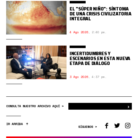
EL "SÚPER NIÑO": SÍNTOMA
DE UNA CRISIS CIVILIZATORIA
INTEGRAL
4 Ago 2026
,
2:40 pm.
INCERTIDUMBRES Y
ESCENARIOS EN ESTA NUEVA
ETAPA DE DIÁLOGO
3 Ago 2026
,
4:37 pm.
›
Bus
CONSULTA NUESTRO ARCHIVO AQUÍ >
IR ARRIBA
SÍGUENOS >