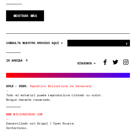
MOSTRAR MÁS
›
Bus
CONSULTA NUESTRO ARCHIVO AQUÍ >
IR ARRIBA
SÍGUENOS >
2012 - 2020.
República Bolivariana de Venezuela
Todo el material puede reproducirse citando su autor.
Ningún derecho reservado.
WWW.MISIONVERDAD.COM
Desarrollado con Drupal / Open Source.
Contáctanos.