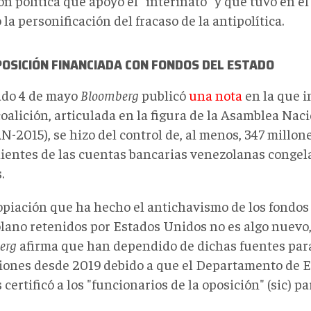
ón política que apoyó el "interinato" y que tuvo en 
la personificación del fracaso de la antipolítica.
OSICIÓN FINANCIADA CON FONDOS DEL ESTADO
ado 4 de mayo
Bloomberg
publicó
una nota
en la que 
oalición, articulada en la figura de la Asamblea Nac
N-2015), se hizo del control de, al menos, 347 millon
ientes de las cuentas bancarias venezolanas congel
.
opiación que ha hecho el antichavismo de los fondos
lano retenidos por Estados Unidos no es algo nuevo,
erg
afirma que han dependido de dichas fuentes para
iones desde 2019 debido a que el Departamento de E
certificó a los "funcionarios de la oposición" (sic) p