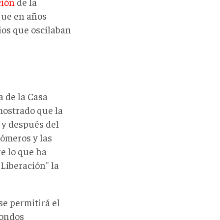
ción
de la
que en años
ios que oscilaban
a de la Casa
mostrado que la
e y después del
ómeros y las
e lo que ha
Liberación" la
se permitirá el
fondos