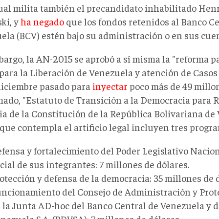
cual milita también el precandidato inhabilitado Hen
ki, y
ha negado
que los fondos retenidos al Banco Ce
ela (BCV) estén bajo su administración o en sus cue
argo, la AN-2015 se aprobó a sí misma la "reforma pa
para la Liberación de Venezuela y atención de Casos 
diciembre pasado para
inyectar
poco más de 49 millon
mado, "Estatuto de Transición a la Democracia para R
ia de la Constitución de la República Bolivariana de
que contempla el artificio legal incluyen tres progr
fensa y fortalecimiento del Poder Legislativo Nacion
cial de sus integrantes: 7 millones de dólares.
otección y defensa de la democracia: 35 millones de 
ncionamiento del Consejo de Administración y Prote
 la Junta AD-hoc del Banco Central de Venezuela y d
nezuela S.A. (PDVSA): 7 millones de dólares.