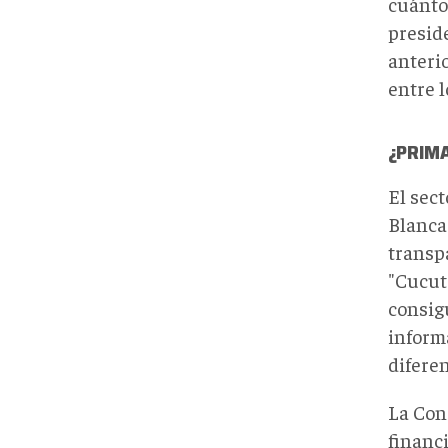
cuánto 
presid
anteri
entre l
¿PRIM
El sect
Blanca
transpa
"Cucut
consig
infor
diferen
La Cons
financi