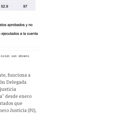
sición con dinero
nte, funciona a
ión Delegada
justicia
a" desde enero
utados que
ero Justicia (PJ),