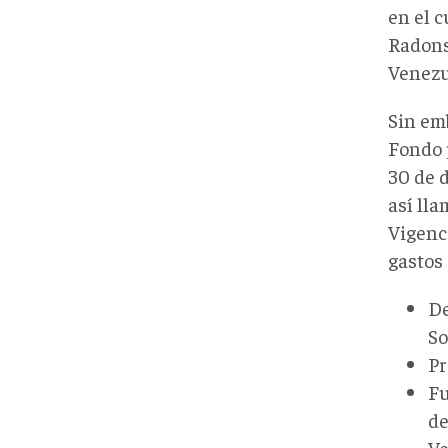
en el 
Radons
Venezu
Sin emb
Fondo 
30 de 
así lla
Vigenc
gastos 
De
So
Pr
Fu
de
Ve