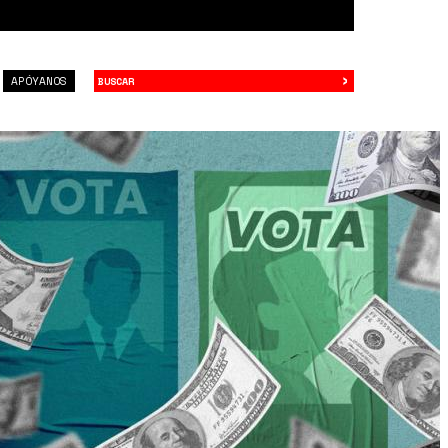
›
Buscar
APÓYANOS