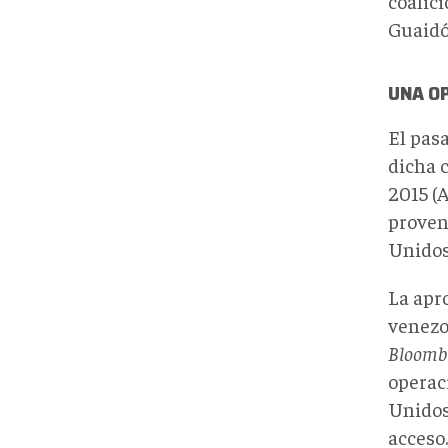
coalici
Guaidó 
UNA OP
El pas
dicha c
2015 (A
proven
Unidos
La apr
venezo
Bloomb
operac
Unidos 
acceso.