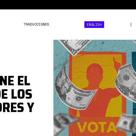
TRADUCCIONES
ENGLISH
presupuesto-
organizaciones-
politicas-
ecuador.jpg
NE EL
E LOS
ORES Y