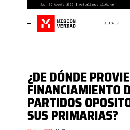
Pasar
Jue. 06 Agosto 2026
Actualizado 11:01 am
al
contenido
principal
AUTORES
Toggle
navigation
¿DE DÓNDE PROVIE
FINANCIAMIENTO D
PARTIDOS OPOSIT
SUS PRIMARIAS?