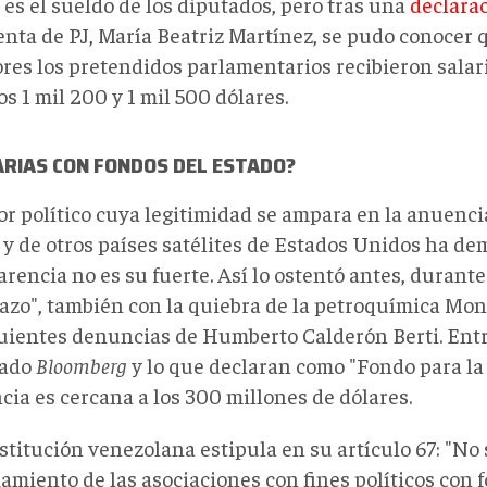
es el sueldo de los diputados, pero tras una
declara
enta de PJ, María Beatriz Martínez, se pudo conocer 
ores los pretendidos parlamentarios recibieron salar
os 1 mil 200 y 1 mil 500 dólares.
ARIAS CON FONDOS DEL ESTADO?
or político cuya legitimidad se ampara en la anuenci
 y de otros países satélites de Estados Unidos ha de
rencia no es su fuerte. Así lo ostentó antes, durant
azo", también con la quiebra de la petroquímica Mon
uientes denuncias de Humberto Calderón Berti. Entr
mado
Bloomberg
y lo que declaran como "Fondo para la 
cia es cercana a los 300 millones de dólares.
titución venezolana estipula en su artículo 67: "No 
amiento de las asociaciones con fines políticos con 