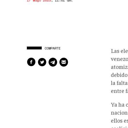
17 Mayo 2023
,
11:01 am
.
COMPARTE
Las ele
venezol
atomiz
debido 
la falt
entre f
Ya ha c
nacion
ellos e