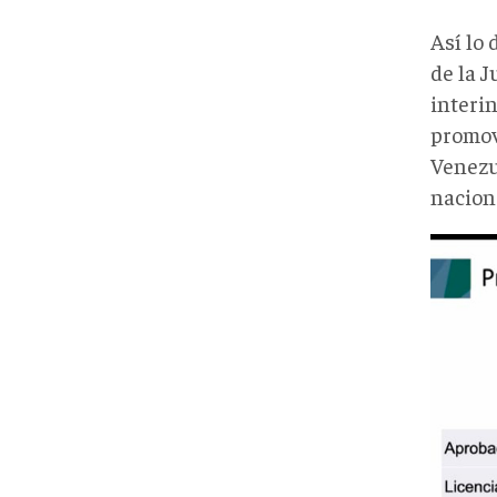
Así lo
de la 
interi
promov
Venezu
nacion
1-
7.jpg