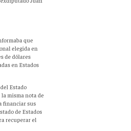
el exdiputado Juan
informaba que
ional elegida en
es de dólares
adas en Estados
 del Estado
 la misma nota de
 financiar sus
stado de Estados
ara recuperar el