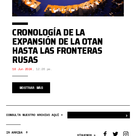
CRONOLOGÍA DE LA
EXPANSIÓN DE LA OTAN
HASTA LAS FRONTERAS
RUSAS
18 Jun 2024
,
12:26 pm.
MOSTRAR MÁS
›
Bus
CONSULTA NUESTRO ARCHIVO AQUÍ >
IR ARRIBA
SÍGUENOS >