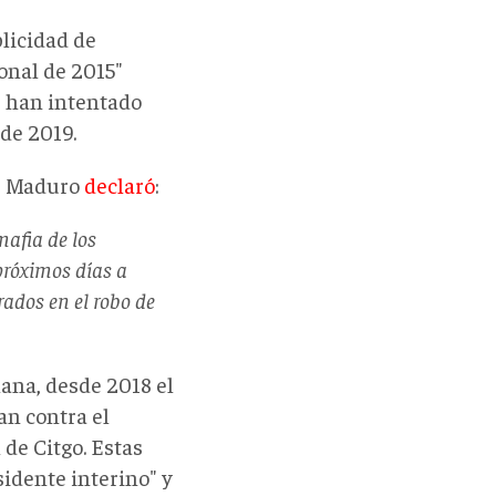
licidad de
onal de 2015"
, han intentado
sde 2019.
ás Maduro
declaró
:
mafia de los
 próximos días a
crados en el robo de
lana, desde 2018 el
n contra el
 de Citgo. Estas
idente interino" y