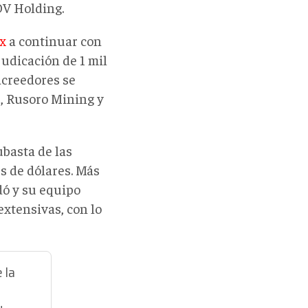
PDV Holding.
ex
a continuar con
judicación de 1 mil
acreedores se
, Rusoro Mining y
ubasta de las
s de dólares. Más
dó y su equipo
extensivas, con lo
 la