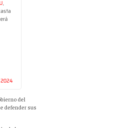
U
,
casta
cerá
, 2024
obierno del
de defender sus