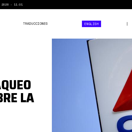
 2026 - 11:01
TRADUCCIONES
ENGLISH
IMG_20240618_134641_001
AQUEO
BRE LA