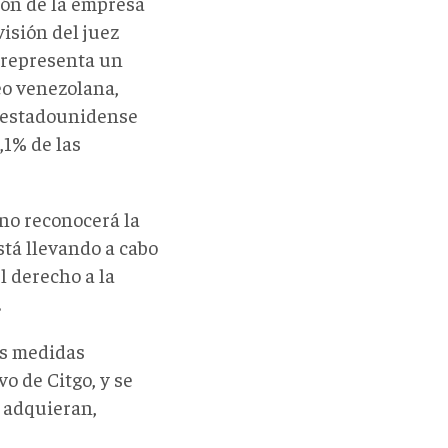
ción de la empresa
visión del juez
o representa un
leo venezolana,
o estadounidense
,1% de las
no reconocerá la
stá llevando a cabo
l derecho a la
.
as medidas
o de Citgo, y se
 adquieran,