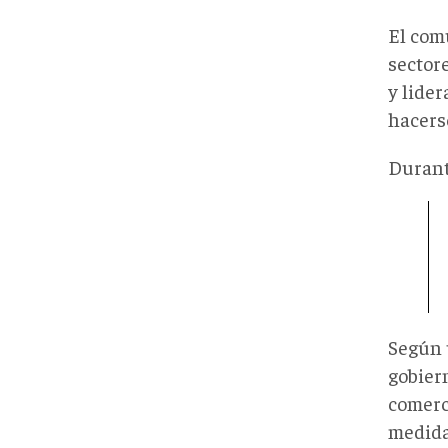
El com
sector
y lide
hacers
Durant
Según
gobier
comerci
medida