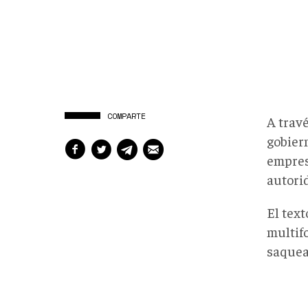
COMPARTE
A trav
gobier
empres
autori
El text
multif
saquea