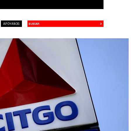
›
Buscar
APÓYANOS
.jpg