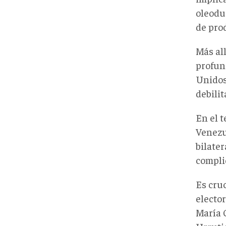
oleoduc
de pro
Más al
profun
Unidos
debilit
En el t
Venezu
bilate
compli
Es cruc
elector
María 