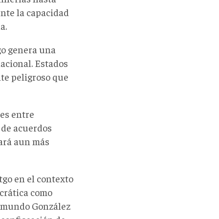
ente la capacidad
la.
tgo genera una
acional. Estados
nte peligroso que
nes entre
o de acuerdos
nará aun más
tgo en el contexto
ocrática como
Edmundo González