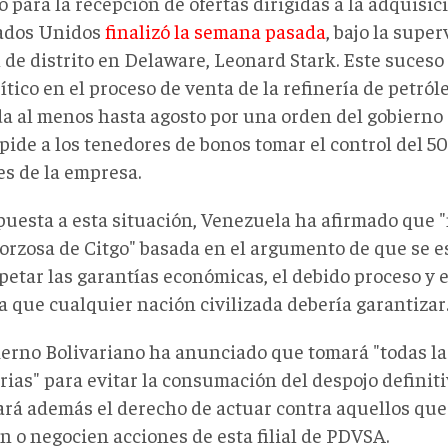
o para la recepción de ofertas dirigidas a la adquisi
ados Unidos
finalizó la semana pasada
, bajo la super
l de distrito en Delaware, Leonard Stark. Este suces
ítico en el proceso de venta de la refinería de petró
a al menos hasta agosto por una orden del gobiern
ide a los tenedores de bonos tomar el control del 50
es de la empresa.
puesta a esta situación, Venezuela ha afirmado que "
forzosa de Citgo" basada en el argumento de que se e
petar las garantías económicas, el debido proceso y e
a que cualquier nación civilizada debería garantizar
ierno Bolivariano ha anunciado que tomará "todas l
ias" para evitar la consumación del despojo definitiv
ará además el derecho de actuar contra aquellos que
en o negocien acciones de esta filial de PDVSA.