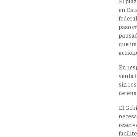
El plaz
en Est
federa
paso cr
pausad
que imp
accion
En res
venta 
sin res
defens
El Gob
necesar
reserv
facilit