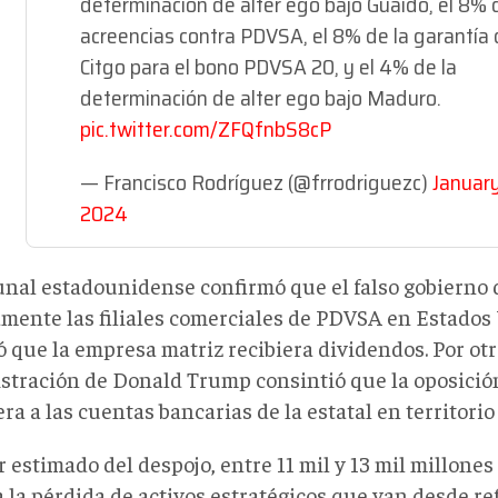
determinación de alter ego bajo Guaidó, el 8% 
acreencias contra PDVSA, el 8% de la garantía
Citgo para el bono PDVSA 20, y el 4% de la
determinación de alter ego bajo Maduro.
pic.twitter.com/ZFQfnbS8cP
— Francisco Rodríguez (@frrodriguezc)
January
2024
bunal estadounidense confirmó que el falso gobierno 
amente las filiales comerciales de PDVSA en Estados 
 que la empresa matriz recibiera dividendos. Por otra
stración de Donald Trump consintió que la oposici
ra a las cuentas bancarias de la estatal en territori
r estimado del despojo, entre 11 mil y 13 mil millones
 la pérdida de activos estratégicos que van desde re