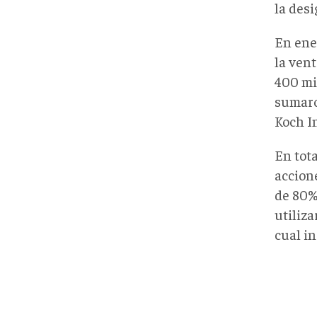
la des
En ene
la vent
400 mi
sumaro
Koch I
En tota
accion
de 80%
utiliza
cual in