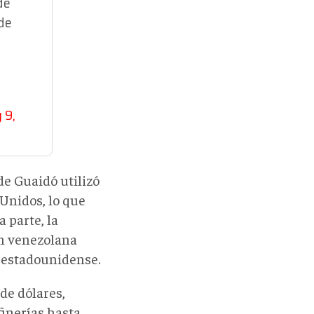
de
 de
 9,
de Guaidó utilizó
Unidos, lo que
 parte, la
ón venezolana
o estadounidense.
 de dólares,
finerías hasta