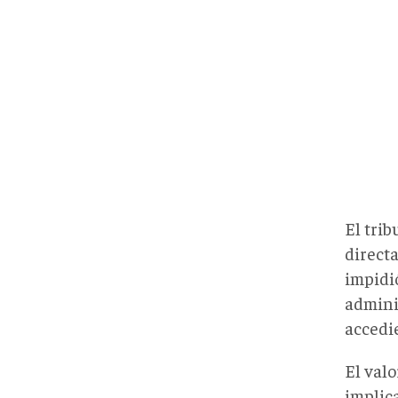
El tri
direct
impidió
admini
accedie
El valo
implica