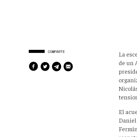
COMPARTE
La esce
de un 
presid
organi
Nicolá
tension
El acu
Daniel
Fermín