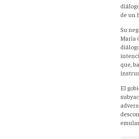
diálog
de un 
Su neg
María 
diálogo
intenci
que, ba
instru
El gob
subyace
adverso
descono
emular