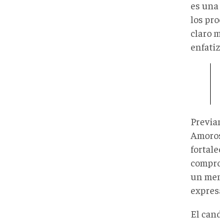
es una 
los pro
claro 
enfatiz
Previam
Amoros
fortal
compro
un men
expresa
El can