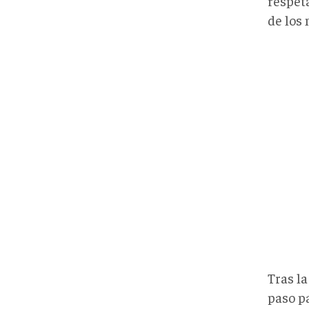
respeta
de los
Tras l
paso pa