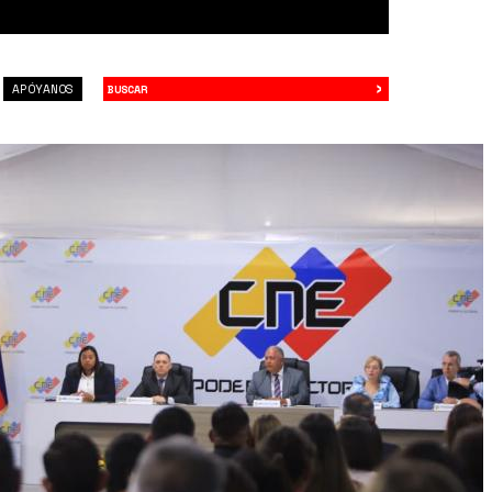
›
Buscar
APÓYANOS