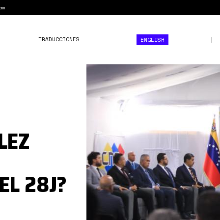
am
TRADUCCIONES
ENGLISH
GQiTXyKW8AEZ-
3g.jpeg
LEZ
EL 28J?