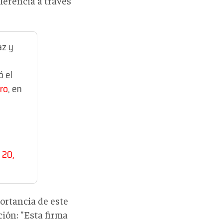
iferencia a través
az y
ó el
ro
, en
 20,
ortancia de este
ción: "Esta firma