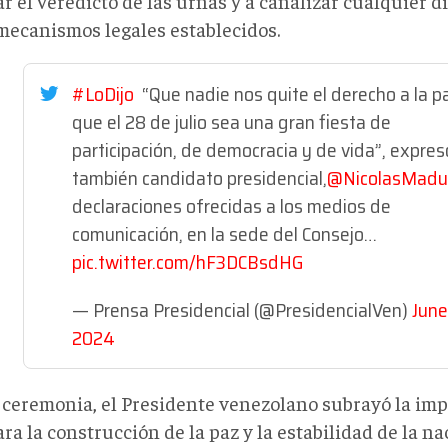
r el veredicto de las urnas y a canalizar cualquier d
 mecanismos legales establecidos.
#LoDijo
“Que nadie nos quite el derecho a la p
que el 28 de julio sea una gran fiesta de
participación, de democracia y de vida”, expres
también candidato presidencial,
@NicolasMadu
declaraciones ofrecidas a los medios de
comunicación, en la sede del Consejo…
pic.twitter.com/hF3DCBsdHG
— Prensa Presidencial (@PresidencialVen)
June
2024
a ceremonia, el Presidente venezolano subrayó la imp
ra la construcción de la paz y la estabilidad de la na