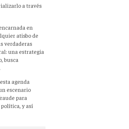
alizarlo a través
, encarnada en
quier atisbo de
las verdaderas
ral: una estrategia
o, busca
.
 esta agenda
 un escenario
 fraude para
olítica, y así