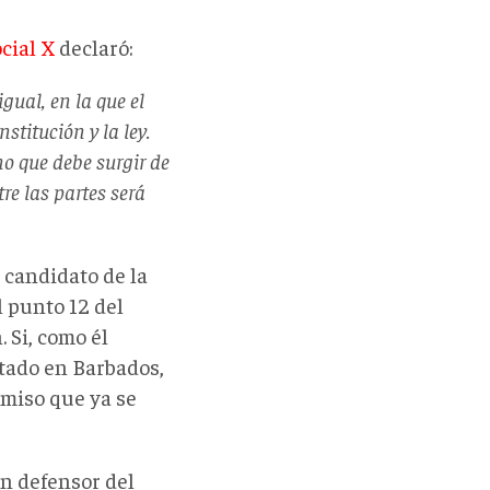
cial X
declaró:
gual, en la que el
stitución y la ley.
o que debe surgir de
re las partes será
 candidato de la
 punto 12 del
 Si, como él
tado en Barbados,
omiso que ya se
en defensor del