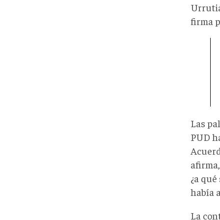
Urrutia
firma 
Las pa
PUD ha
Acuerdo
afirma
¿a qué
había 
La cont