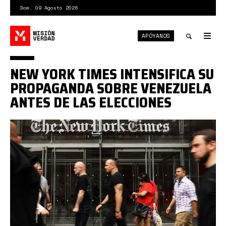
Pasar
Dom. 09 Agosto 2026
al
contenido
APÓYANOS
principal
Tog
nav
Toggle
NEW YORK TIMES INTENSIFICA SU
search
PROPAGANDA SOBRE VENEZUELA
ANTES DE LAS ELECCIONES
nyt.jpeg