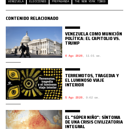
VENEZUELA
ELECCIONES
PROPAGANDA
THE NEW YORK TIMES
CONTENIDO RELACIONADO
VENEZUELA COMO MUNICIÓN
POLÍTICA: EL CAPITOLIO VS.
TRUMP
6 Ago 2026
,
11:01 am.
TERREMOTOS, TRAGEDIA Y
EL LUMINOSO VIAJE
INTERIOR
5 Ago 2026
,
9:42 am.
EL "SÚPER NIÑO": SÍNTOMA
DE UNA CRISIS CIVILIZATORIA
INTEGRAL