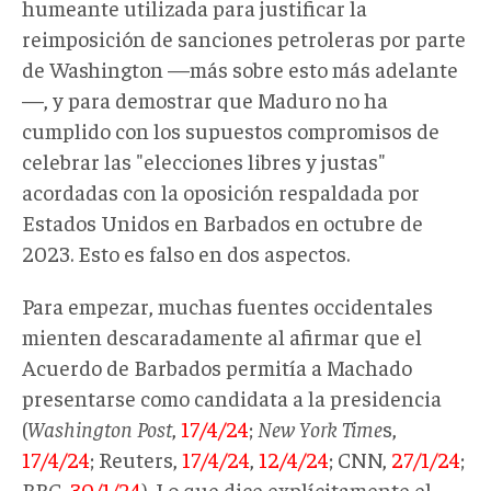
humeante utilizada para justificar la
reimposición de sanciones petroleras por parte
de Washington —más sobre esto más adelante
—, y para demostrar que Maduro no ha
cumplido con los supuestos compromisos de
celebrar las "elecciones libres y justas"
acordadas con la oposición respaldada por
Estados Unidos en Barbados en octubre de
2023. Esto es falso en dos aspectos.
Para empezar, muchas fuentes occidentales
mienten descaradamente al afirmar que el
Acuerdo de Barbados permitía a Machado
presentarse como candidata a la presidencia
(
Washington Post
,
17/4/24
;
New York Time
s,
17/4/24
; Reuters,
17/4/24
,
12/4/24
; CNN,
27/1/24
;
BBC,
30/1/24
). Lo que dice explícitamente el