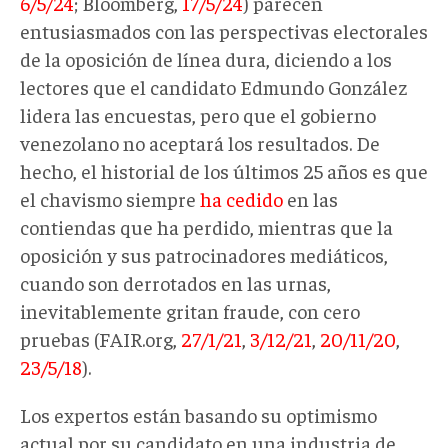
6/5/24
; Bloomberg,
17/5/24
) parecen
entusiasmados con las perspectivas electorales
de la oposición de línea dura, diciendo a los
lectores que el candidato Edmundo González
lidera las encuestas, pero que el gobierno
venezolano no aceptará los resultados. De
hecho, el historial de los últimos 25 años es que
el chavismo siempre
ha cedido
en las
contiendas que ha perdido, mientras que la
oposición y sus patrocinadores mediáticos,
cuando son derrotados en las urnas,
inevitablemente gritan fraude, con cero
pruebas (FAIR.org,
27/1/21
,
3/12/21
,
20/11/20
,
23/5/18
).
Los expertos están basando su optimismo
actual por su candidato en una industria de