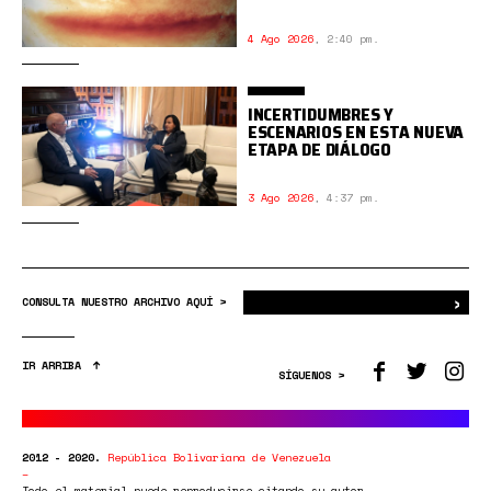
4 Ago 2026
,
2:40 pm.
INCERTIDUMBRES Y
ESCENARIOS EN ESTA NUEVA
ETAPA DE DIÁLOGO
3 Ago 2026
,
4:37 pm.
›
Bus
CONSULTA NUESTRO ARCHIVO AQUÍ >
IR ARRIBA
SÍGUENOS >
2012 - 2020.
República Bolivariana de Venezuela
Todo el material puede reproducirse citando su autor.