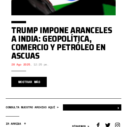
TRUMP IMPONE ARANCELES
A INDIA: GEOPOLÍTICA,
COMERCIO Y PETRÓLEO EN
ASCUAS
28 Ago 2025
,
12:25 pm.
MOSTRAR MÁS
›
Bus
CONSULTA NUESTRO ARCHIVO AQUÍ >
IR ARRIBA
SÍGUENOS >