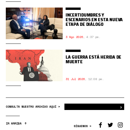
INCERTIDUMBRES Y
ESCENARIOS EN ESTA NUEVA
ETAPA DE DIÁLOGO
3 Ago 2026
,
4:37 pm.
LA GUERRA ESTÁ HERIDA DE
MUERTE
31 Jul 2026
,
12:08 pm.
›
Bus
CONSULTA NUESTRO ARCHIVO AQUÍ >
IR ARRIBA
SÍGUENOS >