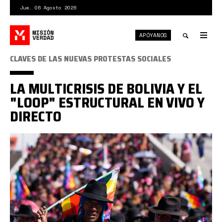
Pasar
Jue. 06 Agosto 2026
al
contenido
APÓYANOS
principal
Tog
nav
Toggle
CLAVES DE LAS NUEVAS PROTESTAS SOCIALES
search
LA MULTICRISIS DE BOLIVIA Y EL
"LOOP" ESTRUCTURAL EN VIVO Y
DIRECTO
bolivia
protestas