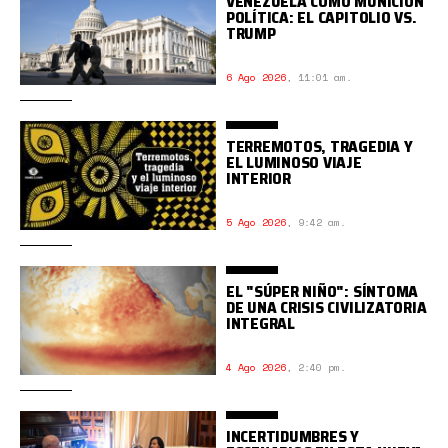
VENEZUELA COMO MUNICIÓN
POLÍTICA: EL CAPITOLIO VS.
TRUMP
6 Ago 2026
,
11:01 am.
TERREMOTOS, TRAGEDIA Y
EL LUMINOSO VIAJE
INTERIOR
5 Ago 2026
,
9:42 am.
EL "SÚPER NIÑO": SÍNTOMA
DE UNA CRISIS CIVILIZATORIA
INTEGRAL
4 Ago 2026
,
2:40 pm.
INCERTIDUMBRES Y