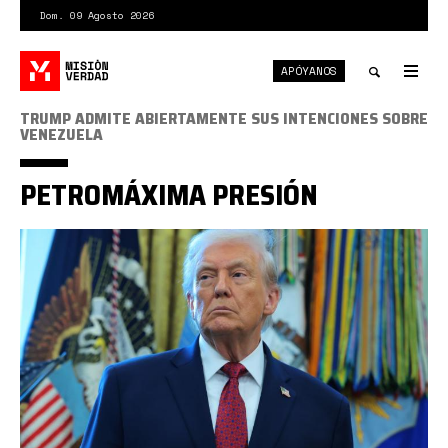
Pasar
Dom. 09 Agosto 2026
al
contenido
APÓYANOS
principal
Tog
nav
Toggle
TRUMP ADMITE ABIERTAMENTE SUS INTENCIONES SOBRE
VENEZUELA
search
PETROMÁXIMA PRESIÓN
Trump
Petróleo.jpg