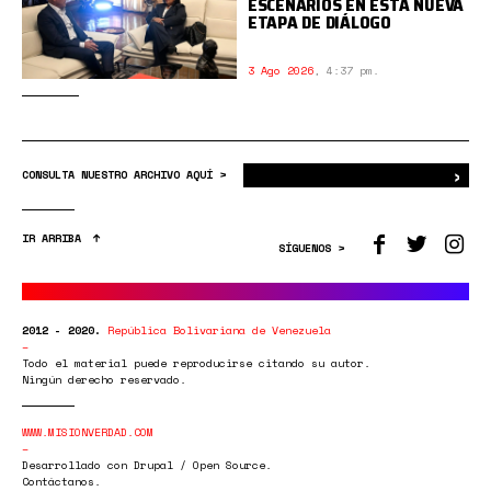
ESCENARIOS EN ESTA NUEVA
ETAPA DE DIÁLOGO
3 Ago 2026
,
4:37 pm.
›
Bus
CONSULTA NUESTRO ARCHIVO AQUÍ >
IR ARRIBA
SÍGUENOS >
2012 - 2020.
República Bolivariana de Venezuela
Todo el material puede reproducirse citando su autor.
Ningún derecho reservado.
WWW.MISIONVERDAD.COM
Desarrollado con Drupal / Open Source.
Contáctanos.