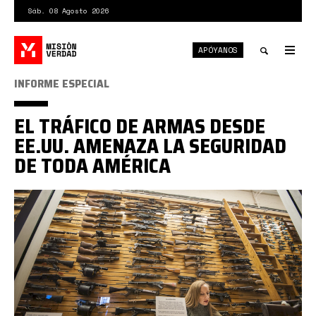
Pasar
Sáb. 08 Agosto 2026
al
contenido
APÓYANOS
principal
Tog
nav
Toggle
INFORME ESPECIAL
search
EL TRÁFICO DE ARMAS DESDE
EE.UU. AMENAZA LA SEGURIDAD
DE TODA AMÉRICA
armas
eeuu