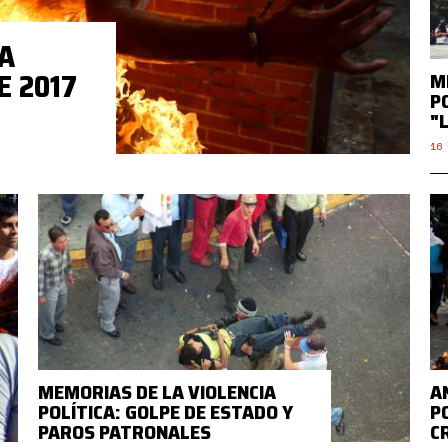
A
E 2017
M
P
"
16 
MEMORIAS DE LA VIOLENCIA
A
POLÍTICA: GOLPE DE ESTADO Y
P
PAROS PATRONALES
C