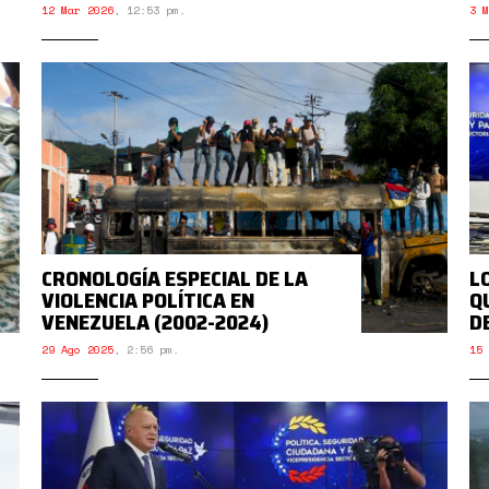
12 Mar 2026
,
12:53 pm.
3 M
CRONOLOGÍA ESPECIAL DE LA
L
VIOLENCIA POLÍTICA EN
Q
VENEZUELA (2002-2024)
D
29 Ago 2025
,
2:56 pm.
15 