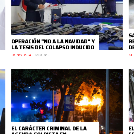
S
OPERACIÓN "NO A LA NAVIDAD" Y
R
LA TESIS DEL COLAPSO INDUCIDO
D
25 Nov 2024
,
3:20 pm.
31 
EL CARÁCTER CRIMINAL DE LA
E