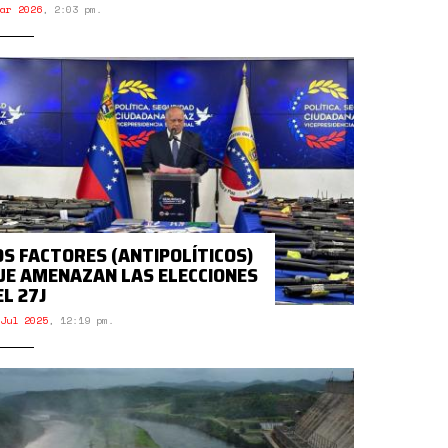
ar 2026
,
2:03 pm.
OS FACTORES (ANTIPOLÍTICOS)
UE AMENAZAN LAS ELECCIONES
EL 27J
Jul 2025
,
12:19 pm.