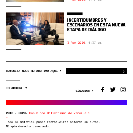
INCERTIDUMBRES Y
ESCENARIOS EN ESTA NUEVA
ETAPA DE DIÁLOGO
3 Ago 2026
,
4:37 pm.
›
Bus
CONSULTA NUESTRO ARCHIVO AQUÍ >
IR ARRIBA
SÍGUENOS >
2012 - 2020.
República Bolivariana de Venezuela
Todo el material puede reproducirse citando su autor.
Ningún derecho reservado.