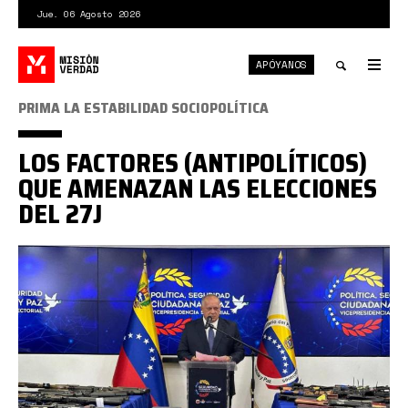
Pasar
Jue. 06 Agosto 2026
al
contenido
APÓYANOS
principal
Tog
nav
Toggle
PRIMA LA ESTABILIDAD SOCIOPOLÍTICA
search
LOS FACTORES (ANTIPOLÍTICOS)
QUE AMENAZAN LAS ELECCIONES
DEL 27J
diosdado
armas
decomisadas.jpg