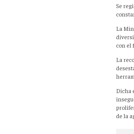
Se reg
constan
La Mini
divers
con el 
La rec
desest
herram
Dicha 
insegur
prolife
de la a