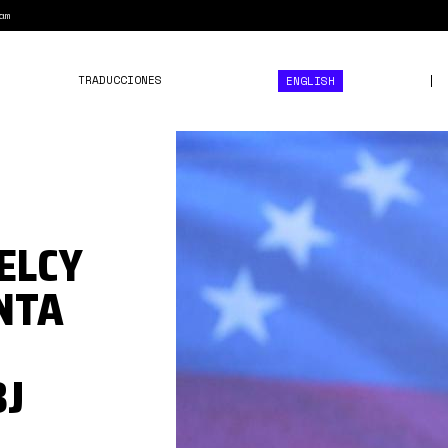
am
TRADUCCIONES
ENGLISH
delcy.jpg
ELCY
NTA
8J