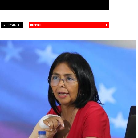
›
Buscar
APÓYANOS