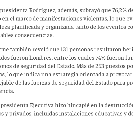
epresidenta Rodríguez, además, subrayó que 76,2% de
 en el marco de manifestaciones violentas, lo que ev
leza planificada y organizada tanto de los eventos c
ables consecuencias.
orme también reveló que 131 personas resultaron heri
ados fueron hombres, entre los cuales 74% fueron fu
smos de seguridad del Estado. Más de 253 puestos po
os, lo que indica una estrategia orientada a provoca
jable de las fuerzas de seguridad del Estado para p
encia.
epresidenta Ejecutiva hizo hincapié en la destrucció
s y privados, incluidas instalaciones educativas y de
20240812_153917_029.jpg