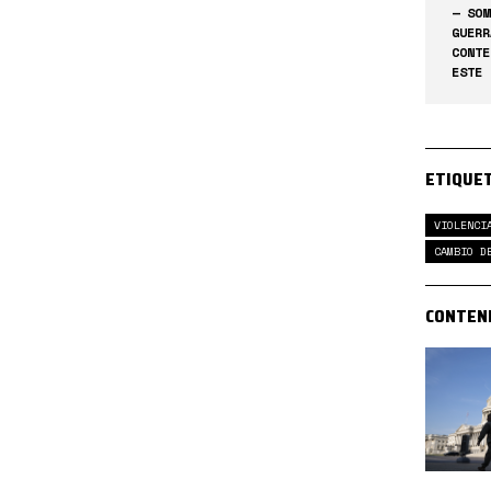
— SOM
GUERR
CONTE
ESTE 
ETIQUE
VIOLENCI
CAMBIO D
CONTEN