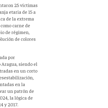
ntaron 25 víctimas
nja etaria de 15 a
ica de la extrema
d como carne de
bio de régimen,
olución de colores
tada por
o Aragua, siendo el
stradas en un corto
sestabilización,
ntadas en la
rvar un patrón de
024, la lógica de
14 y 2017.