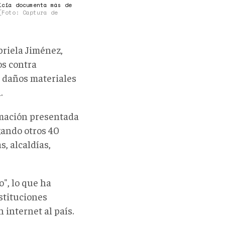
icia documenta más de
(Foto: Captura de
briela Jiménez,
os contra
os daños materiales
.
ormación presentada
gando otros 40
, alcaldías,
o", lo que ha
stituciones
 internet al país.