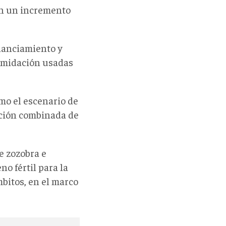
on un incremento
inanciamiento y
timidación usadas
ómo el escenario de
ación combinada de
e zozobra e
o fértil para la
mbitos, en el marco