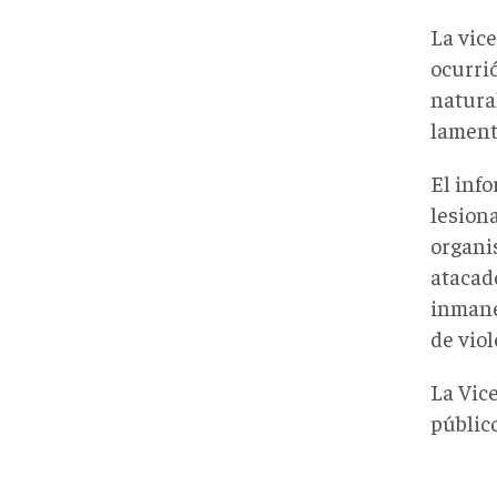
La vic
ocurrió
natura
lament
El inf
lesion
organi
atacad
inmane
de viol
La Vic
público
IMG_