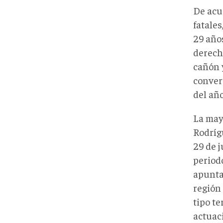
De acu
fatales
29 años
derech
cañón 
conver
del añ
La may
Rodrígu
29 de j
period
apunta
región 
tipo te
actuaci