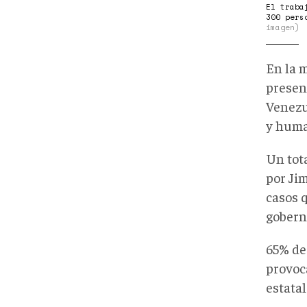
El traba
300 pers
imagen)
En la m
presen
Venezue
y huma
Un tot
por Ji
casos 
gobern
65% de 
provoc
estatal