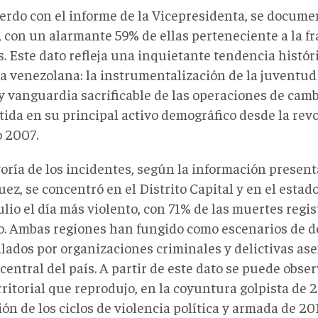
erdo con el informe de la Vicepresidenta, se docume
, con un alarmante 59% de ellas perteneciente a la fra
. Este dato refleja una inquietante tendencia histór
a venezolana: la instrumentalización de la juventu
y vanguardia sacrificable de las operaciones de cam
tida en su principal activo demográfico desde la rev
o 2007.
oría de los incidentes, según la información presen
ez, se concentró en el Distrito Capital y en el estad
ulio el día más violento, con 71% de las muertes regi
o. Ambas regiones han fungido como escenarios de de
lados por organizaciones criminales y delictivas ase
central del país. A partir de este dato se puede obse
rritorial que reprodujo, en la coyuntura golpista de 2
ón de los ciclos de violencia política y armada de 20