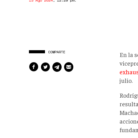
13 Ago 2024
,
12:29 pm
.
COMPARTE
En la s
vicepr
exhaus
julio.
Rodríg
result
Machad
accion
fundam