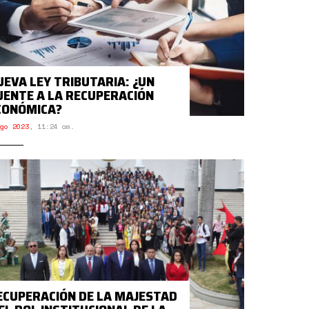
UEVA LEY TRIBUTARIA: ¿UN
UENTE A LA RECUPERACIÓN
CONÓMICA?
go 2023
,
11:24 am.
ECUPERACIÓN DE LA MAJESTAD