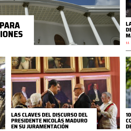
 PARA
L
D
CIONES
M
11 
LAS CLAVES DEL DISCURSO DEL
1
PRESIDENTE NICOLÁS MADURO
C
EN SU JURAMENTACIÓN
D