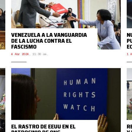
VENEZUELA A LA VANGUARDIA
N
DE LA LUCHA CONTRA EL
P
FASCISMO
E
4 Abr 2024
,
11:30 am.
1 A
EL RASTRO DE EEUU EN EL
R