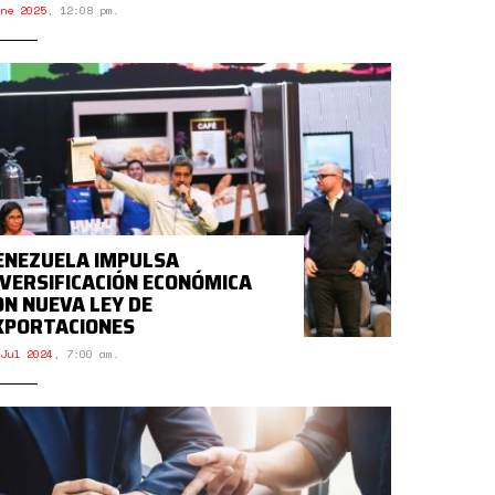
ne 2025
,
12:08 pm.
ENEZUELA IMPULSA
IVERSIFICACIÓN ECONÓMICA
ON NUEVA LEY DE
XPORTACIONES
Jul 2024
,
7:00 am.