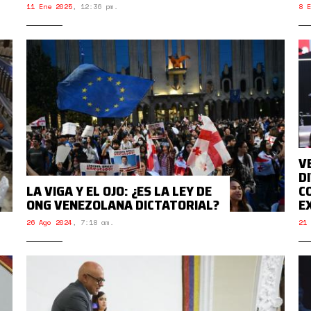
11 Ene 2025
,
12:36 pm.
8 E
V
D
LA VIGA Y EL OJO: ¿ES LA LEY DE
C
ONG VENEZOLANA DICTATORIAL?
E
26 Ago 2024
,
7:18 am.
21 