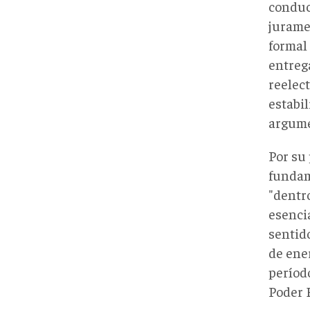
conduc
jurame
formal
entrega
reelec
estabi
argume
Por su
fundam
"dentr
esenci
sentido
de ener
períod
Poder E