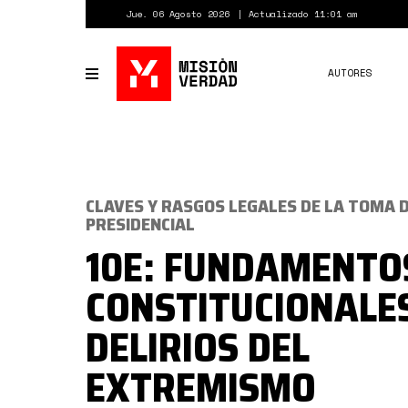
Pasar
Jue. 06 Agosto 2026
Actualizado 11:01 am
al
contenido
principal
AUTORES
Toggle
navigation
CLAVES Y RASGOS LEGALES DE LA TOMA 
PRESIDENCIAL
10E: FUNDAMENTO
CONSTITUCIONALES
DELIRIOS DEL
EXTREMISMO