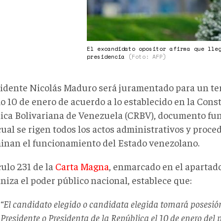
El excandidato opositor afirma que lle
presidencia
(Foto: AFP)
sidente Nicolás Maduro será juramentado para un te
 10 de enero de acuerdo a lo establecido en la Const
ica Bolivariana de Venezuela (CRBV), documento fu
cual se rigen todos los actos administrativos y proc
inan el funcionamiento del Estado venezolano.
culo 231 de la
Carta Magna
, enmarcado en el apartad
niza el poder público nacional, establece que:
“El candidato elegido o candidata elegida tomará posesió
Presidente o Presidenta de la República el 10 de enero del 