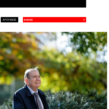
›
Buscar
APÓYANOS
SZVEI.jpg