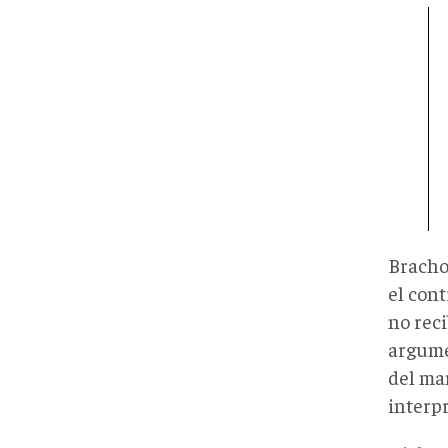
Bracho
el con
no reci
argume
del ma
interpr