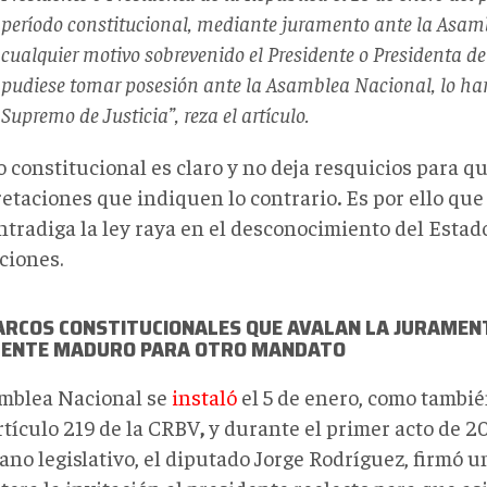
período constitucional, mediante juramento ante la Asamb
cualquier motivo sobrevenido el Presidente o Presidenta de
pudiese tomar posesión ante la Asamblea Nacional, lo har
Supremo de Justicia”, reza el artículo.
o constitucional es claro y no deja resquicios para q
retaciones que indiquen lo contrario
.
Es por ello que
ntradiga la ley raya en el desconocimiento del Estad
uciones.
ARCOS CONSTITUCIONALES QUE AVALAN LA JURAMEN
DENTE MADURO PARA OTRO MANDATO
mblea Nacional se
instaló
el 5 de enero, como tambié
rtículo 219 de la CRBV
,
y durante el primer acto de 2
gano legislativo, el diputado Jorge Rodríguez, firmó