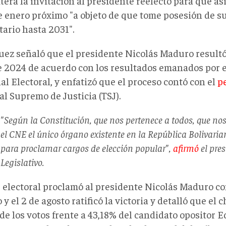
tera la invitación al presidente reelecto para que as
de enero próximo "a objeto de que tome posesión de s
ario hasta 2031".
uez señaló que el presidente Nicolás Maduro resultó 
de 2024 de acuerdo con los resultados emanados por 
l Electoral, y enfatizó que el proceso contó con el
pe
al Supremo de Justicia (TSJ).
"Según la Constitución, que nos pertenece a todos, que nos
el CNE el único órgano existente en la República Bolivari
para proclamar cargos de elección popular",
afirmó
el pres
Legislativo.
e electoral proclamó al presidente Nicolás Maduro c
o y el 2 de agosto ratificó la victoria y detalló que e
 de los votos frente a 43,18% del candidato opositor