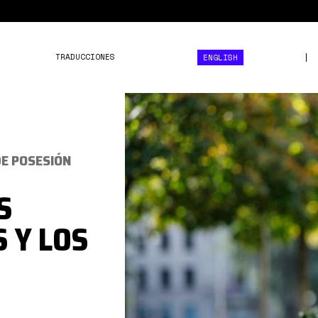
TRADUCCIONES
ENGLISH
WQOKMIOJ5NGTPLO7ZWTIV
DE POSESIÓN
S
 Y LOS