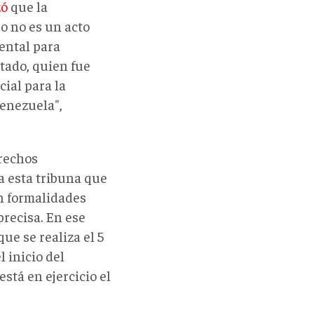
zó
que la
o no es un acto
ental para
stado, quien fue
ial para la
Venezuela",
erechos
a esta tribuna que
en formalidades
precisa. En ese
que se realiza el 5
l inicio del
stá en ejercicio el