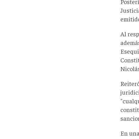
Posteri
Justici
emitid
Al res
además
Esequi
Consti
Nicolá
Reiter
juridic
"cualqu
constit
sancio
En una