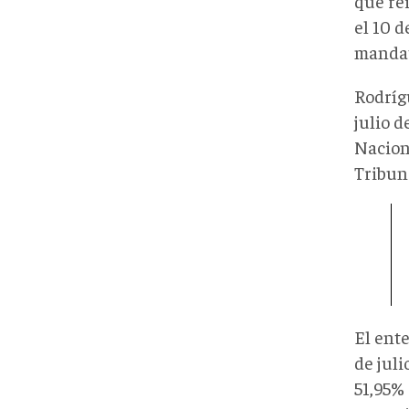
que rei
el 10 
mandat
Rodríg
julio 
Naciona
Tribun
El ent
de juli
51,95%