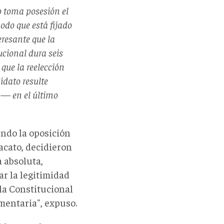
to toma posesión el
odo que está fijado
eresante que la
ucional dura seis
que la reelección
idato resulte
a— en el último
endo la oposición
acato, decidieron
a absoluta,
r la legitimidad
la Constitucional
amentaria", expuso.