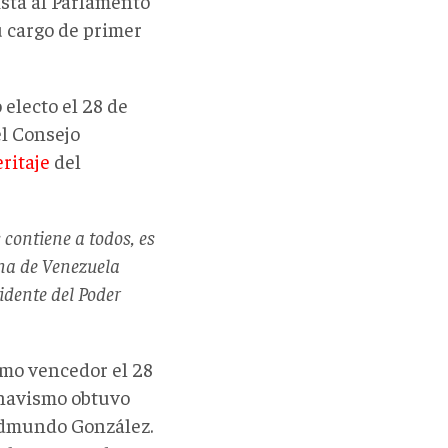
ista al Parlamento
u cargo de primer
electo el 28 de
el Consejo
ritaje
del
 contiene a todos, es
ana de Venezuela
idente del Poder
omo vencedor el 28
l chavismo obtuvo
 Edmundo González.