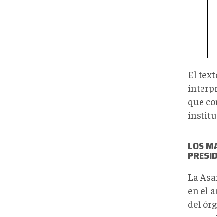
El text
interp
que co
instit
LOS M
PRESI
La Asa
en el a
del ór