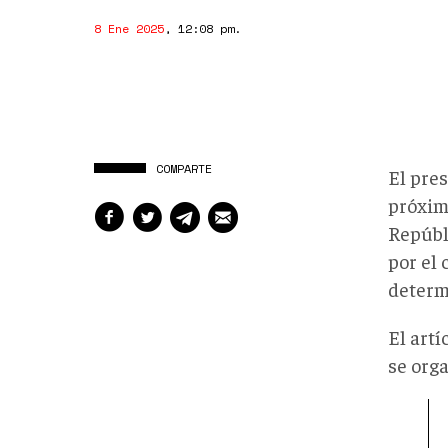
8 Ene 2025
,
12:08 pm
.
COMPARTE
El pre
próximo
Repúbl
por el 
determ
El artí
se orga