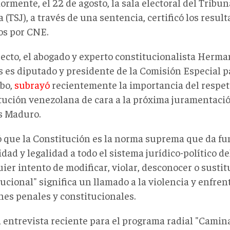
ormente, el 22 de agosto, la sala electoral del Trib
a (TSJ), a través de una sentencia, certificó los resul
os por CNE.
pecto, el abogado y experto constitucionalista Herm
 es diputado y presidente de la Comisión Especial p
bo,
subrayó
recientemente la importancia del respeto
tución venezolana de cara a la próxima juramentació
s Maduro.
ó que la Constitución es la norma suprema que da f
idad y legalidad a todo el sistema jurídico-político de
ier intento de modificar, violar, desconocer o sustitu
ucional" significa un llamado a la violencia y enfren
nes penales y constitucionales.
 entrevista reciente para el programa radial "Cami