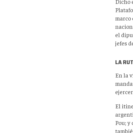
Dicho 
Plataf
marco 
nacion
el dip
jefes d
LA RUT
En la 
mandat
ejercer
El iti
argent
Pou; y 
tambié