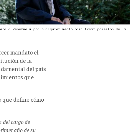
gará a Venezuela por cualquier medio para tomar posesión de la
rcer mandato el
itución de la
ndamental del país
edimientos que
o que define cómo
n del cargo de
primer año de su