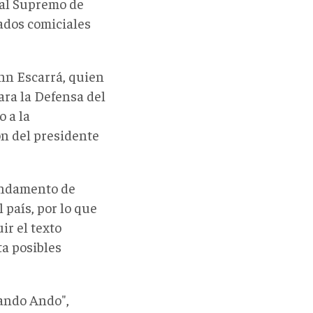
unal Supremo de
tados comiciales
ann Escarrá, quien
ara la Defensa del
 a la
n del presidente
undamento de
l país, por lo que
ir el texto
ta posibles
nando Ando",