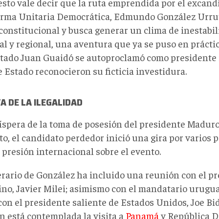
esto vale decir que la ruta emprendida por el excandi
orma Unitaria Democrática, Edmundo González Urruti
constitucional y busca generar un clima de inestabil
al y regional, una aventura que ya se puso en práct
utado Juan Guaidó se autoproclamó como presidente i
e Estado reconocieron su ficticia investidura.
A DE LA ILEGALIDAD
víspera de la toma de posesión del presidente Maduro
o, el candidato perdedor inició una gira por varios p
 presión internacional sobre el evento.
nerario de González ha incluido una reunión con el p
ino, Javier Milei; asimismo con el mandatario urugua
con el presidente saliente de Estados Unidos, Joe Bi
n está contemplada la visita a
Panamá
y República D