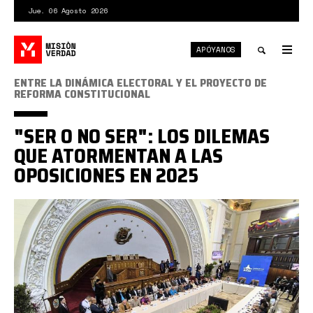
Pasar
Jue. 06 Agosto 2026
al
contenido
APÓYANOS
principal
Tog
nav
Toggle
ENTRE LA DINÁMICA ELECTORAL Y EL PROYECTO DE
REFORMA CONSTITUCIONAL
search
"SER O NO SER": LOS DILEMAS
QUE ATORMENTAN A LAS
OPOSICIONES EN 2025
Partidos
AN
2025.jpeg