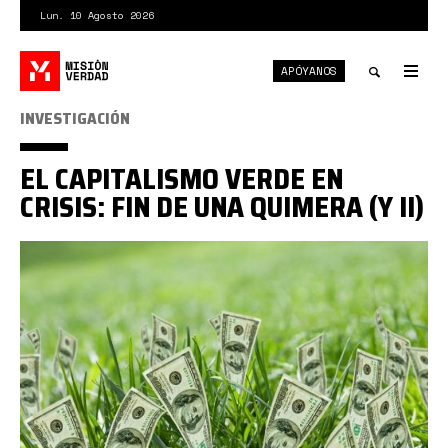
Pasar
Lun. 10 Agosto 2026
al
contenido
APÓYANOS
principal
Tog
nav
Toggle
INVESTIGACIÓN
search
EL CAPITALISMO VERDE EN
CRISIS: FIN DE UNA QUIMERA (Y II)
farsaverde004.jpg