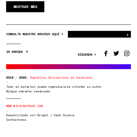
MOSTRAR MÁS
›
Bus
CONSULTA NUESTRO ARCHIVO AQUÍ >
IR ARRIBA
SÍGUENOS >
2012 - 2020.
República Bolivariana de Venezuela
Todo el material puede reproducirse citando su autor.
Ningún derecho reservado.
WWW.MISIONVERDAD.COM
Desarrollado con Drupal / Open Source.
Contáctanos.