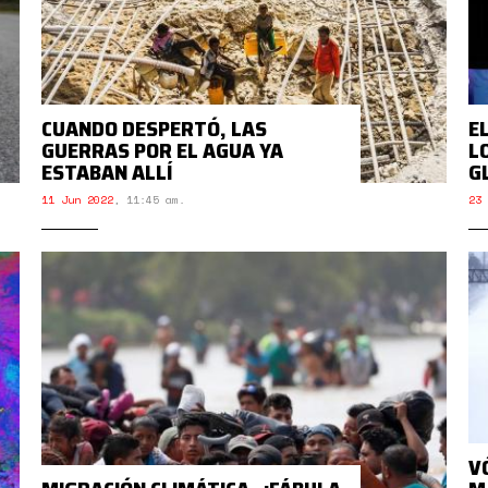
CUANDO DESPERTÓ, LAS
E
GUERRAS POR EL AGUA YA
L
ESTABAN ALLÍ
G
11 Jun 2022
,
11:45 am.
23 
V