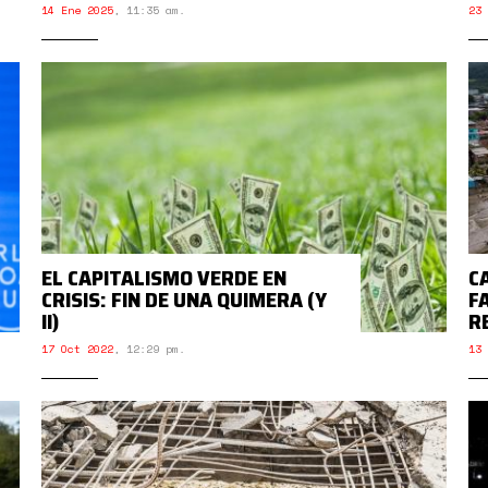
14 Ene 2025
,
11:35 am.
23 
EL CAPITALISMO VERDE EN
C
CRISIS: FIN DE UNA QUIMERA (Y
F
II)
R
17 Oct 2022
,
12:29 pm.
13 