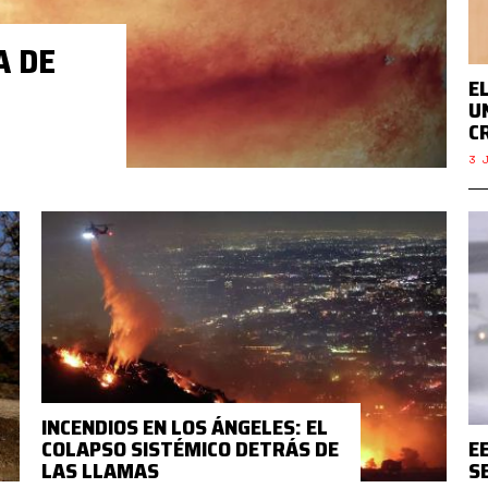
A DE
E
U
C
3 J
INCENDIOS EN LOS ÁNGELES: EL
COLAPSO SISTÉMICO DETRÁS DE
E
LAS LLAMAS
S