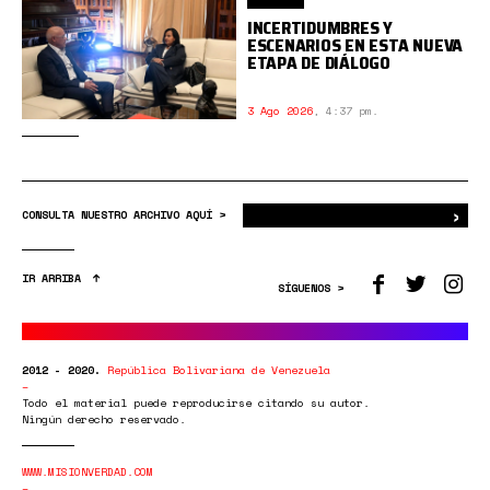
INCERTIDUMBRES Y
ESCENARIOS EN ESTA NUEVA
ETAPA DE DIÁLOGO
3 Ago 2026
,
4:37 pm.
›
Bus
CONSULTA NUESTRO ARCHIVO AQUÍ >
IR ARRIBA
SÍGUENOS >
2012 - 2020.
República Bolivariana de Venezuela
Todo el material puede reproducirse citando su autor.
Ningún derecho reservado.
WWW.MISIONVERDAD.COM