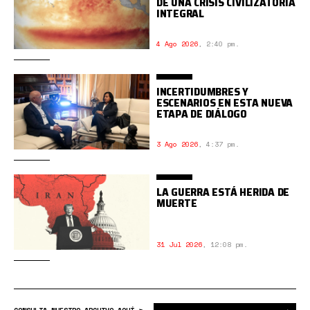
DE UNA CRISIS CIVILIZATORIA
INTEGRAL
4 Ago 2026
,
2:40 pm.
INCERTIDUMBRES Y
ESCENARIOS EN ESTA NUEVA
ETAPA DE DIÁLOGO
3 Ago 2026
,
4:37 pm.
LA GUERRA ESTÁ HERIDA DE
MUERTE
31 Jul 2026
,
12:08 pm.
Bus