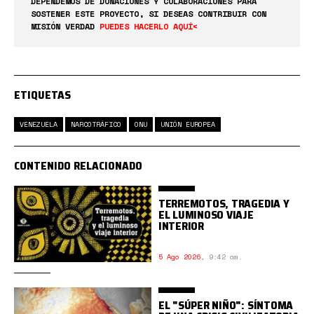
DEPENDEMOS DE DONACIONES Y COLABORACIONES PARA
SOSTENER ESTE PROYECTO, SI DESEAS CONTRIBUIR CON
MISIÓN VERDAD
PUEDES HACERLO AQUÍ<
ETIQUETAS
VENEZUELA
NARCOTRÁFICO
ONU
UNIÓN EUROPEA
CONTENIDO RELACIONADO
TERREMOTOS, TRAGEDIA Y
EL LUMINOSO VIAJE
INTERIOR
5 Ago 2026
,
9:42 am.
EL "SÚPER NIÑO": SÍNTOMA