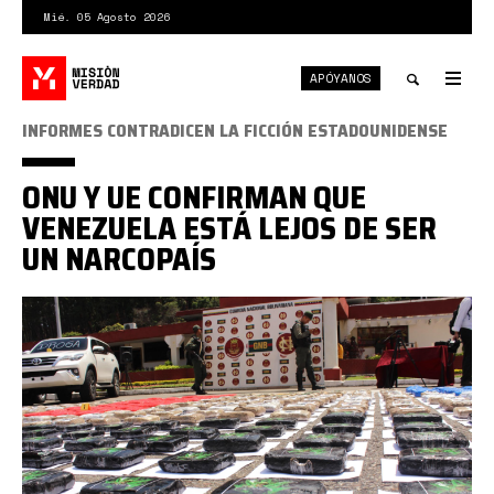
Pasar
Mié. 05 Agosto 2026
al
contenido
APÓYANOS
principal
Tog
nav
Toggle
INFORMES CONTRADICEN LA FICCIÓN ESTADOUNIDENSE
search
ONU Y UE CONFIRMAN QUE
VENEZUELA ESTÁ LEJOS DE SER
UN NARCOPAÍS
Captura
desde
2025-
08-
14
13-