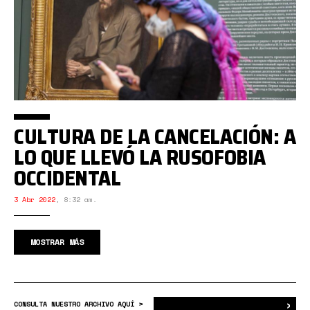
CULTURA DE LA CANCELACIÓN: A
LO QUE LLEVÓ LA RUSOFOBIA
OCCIDENTAL
3 Abr 2022
,
8:32 am.
MOSTRAR MÁS
›
Bus
CONSULTA NUESTRO ARCHIVO AQUÍ >