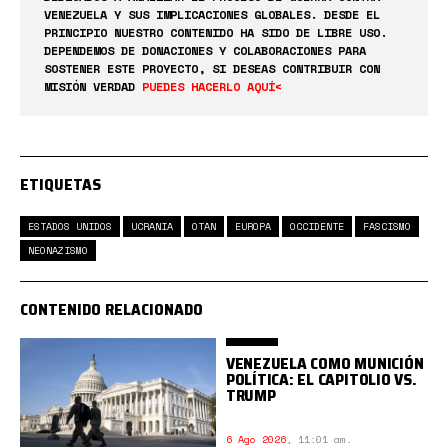
VENEZUELA Y SUS IMPLICACIONES GLOBALES. DESDE EL
PRINCIPIO NUESTRO CONTENIDO HA SIDO DE LIBRE USO.
DEPENDEMOS DE DONACIONES Y COLABORACIONES PARA
SOSTENER ESTE PROYECTO, SI DESEAS CONTRIBUIR CON
MISIÓN VERDAD
PUEDES HACERLO AQUÍ<
ETIQUETAS
ESTADOS UNIDOS
UCRANIA
OTAN
EUROPA
OCCIDENTE
FASCISMO
NEONAZISMO
CONTENIDO RELACIONADO
VENEZUELA COMO MUNICIÓN
POLÍTICA: EL CAPITOLIO VS.
TRUMP
6 Ago 2026
,
11:01 am.