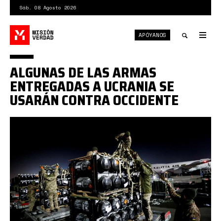
Pasar
Sáb. 08 Agosto 2026
al
contenido
APÓYANOS
principal
Tog
nav
Toggle
ALGUNAS DE LAS ARMAS
search
ENTREGADAS A UCRANIA SE
USARÁN CONTRA OCCIDENTE
DI4URTENZMI6ZDO5KIJWTCGSMM.jpg