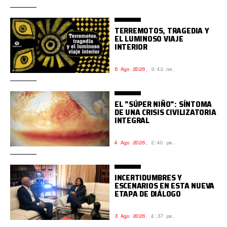
TERREMOTOS, TRAGEDIA Y
EL LUMINOSO VIAJE
INTERIOR
5 Ago 2026
,
9:42 am.
EL "SÚPER NIÑO": SÍNTOMA
DE UNA CRISIS CIVILIZATORIA
INTEGRAL
4 Ago 2026
,
2:40 pm.
INCERTIDUMBRES Y
ESCENARIOS EN ESTA NUEVA
ETAPA DE DIÁLOGO
3 Ago 2026
,
4:37 pm.