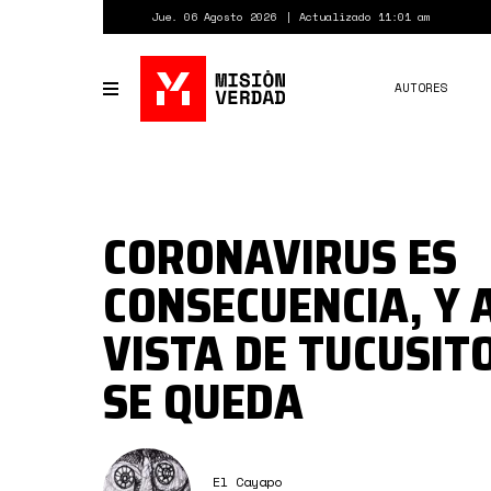
Pasar
Jue. 06 Agosto 2026
Actualizado 11:01 am
al
contenido
principal
AUTORES
Toggle
navigation
CORONAVIRUS ES
CONSECUENCIA, Y
VISTA DE TUCUSIT
SE QUEDA
El Cayapo