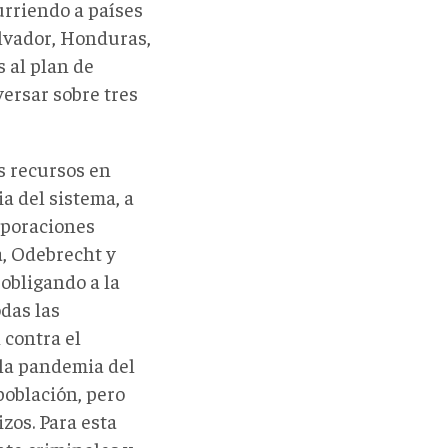
urriendo a países
alvador, Honduras,
 al plan de
ersar sobre tres
s recursos en
a del sistema, a
rporaciones
a, Odebrecht y
 obligando a la
das las
 contra el
 la pandemia del
población, pero
zos. Para esta