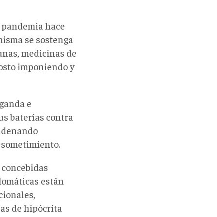
la pandemia hace
 misma se sostenga
cunas, medicinas de
gosto imponiendo y
aganda e
us baterías contra
ondenando
l sometimiento.
s concebidas
plomáticas están
cionales,
ras de hipócrita