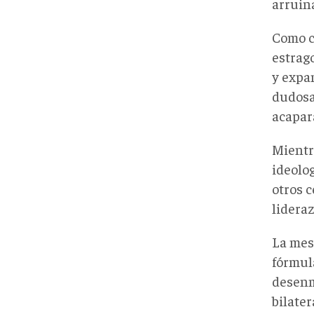
arruina
Como c
estrago
y expa
dudosa
acapar
Mientr
ideolo
otros 
lidera
La mesa
fórmula
desenm
bilater