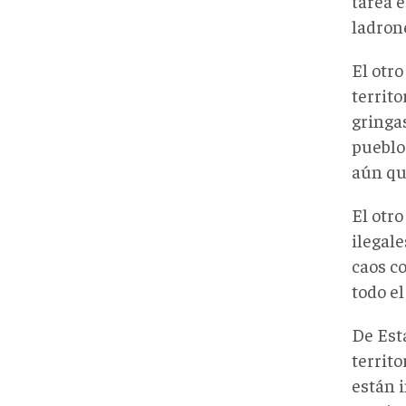
tarea 
ladron
El otro
territo
gringas
pueblo 
aún qu
El otro
ilegale
caos c
todo el
De Est
territ
están 