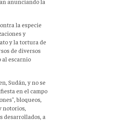
ban anunciando la
ontra la especie
zaciones y
to y la tortura de
rsos de diversos
 al escarnio
en, Sudán, y no se
ifiesta en el campo
iones", bloqueos,
y notorios,
s desarrollados, a