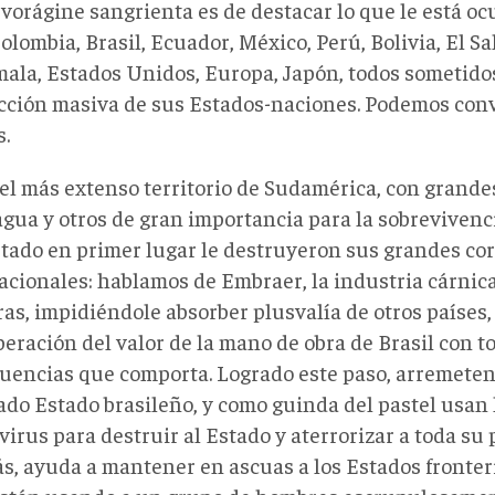
vorágine sangrienta es de destacar lo que le está oc
lombia, Brasil, Ecuador, México, Perú, Bolivia, El S
ala, Estados Unidos, Europa, Japón, todos sometidos
cción masiva de sus Estados-naciones. Podemos conv
s.
, el más extenso territorio de Sudamérica, con grande
agua y otros de gran importancia para la sobrevivenci
stado en primer lugar le destruyeron sus grandes co
acionales: hablamos de Embraer, la industria cárnic
as, impidiéndole absorber plusvalía de otros países,
eración del valor de la mano de obra de Brasil con to
uencias que comporta. Logrado este paso, arremeten
tado Estado brasileño, y como guinda del pastel usan
irus para destruir al Estado y aterrorizar a toda su 
s, ayuda a mantener en ascuas a los Estados fronteri