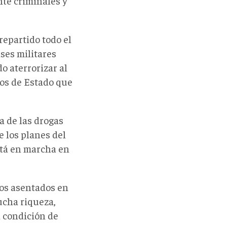
te criminales y
repartido todo el
ases militares
o aterrorizar al
zos de Estado que
a de las drogas
e los planes del
stá en marcha en
os asentados en
ucha riqueza,
a condición de