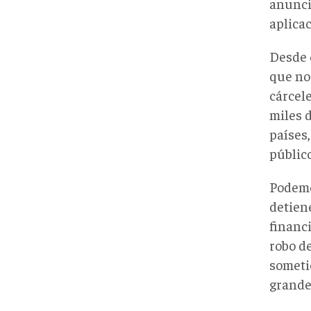
anunci
aplicac
Desde 
que no
cárcele
miles d
países
público
Podemos
detiene
financi
robo de
sometie
grande