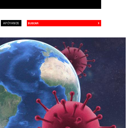
›
Buscar
APÓYANOS