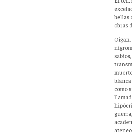
El ter
excels
bellas
obras d
Oigan, 
nigrom
sabios,
transm
muerte
blanca
como s
llamad
hipócr
guerra,
academ
ateneo