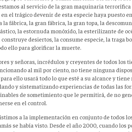
estamos al servicio de la gran maquinaria terrorífic
 en el trágico devenir de esta especie haya puesto 
a la fábrica, la gran fábrica, la gran topa, la descomu
ástico, la estornuda monóxido, la esterilizante de oc
a construye desiertos, la consume especie, la traga b
odo ello para glorificar la muerte.
ores y señoras, incrédulos y creyentes de todos los t
ncionando al mil por ciento, no tiene ninguna dispos
 para ello usará todo lo que esté a su alcance y tiene
ando y sistematizando experiencias de todas las fo
inables de sometimiento que le permitirá, de no gene
erse en el control.
istimos a la implementación en conjunto de todos los
amás se había visto. Desde el año 2000, cuando los 