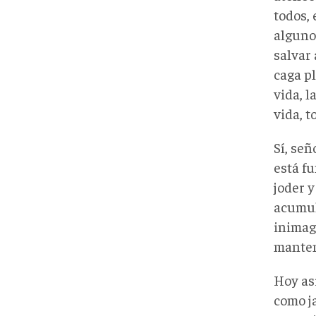
todos, 
alguno
salvar 
caga pl
vida, l
vida, t
Sí, señ
está fu
joder y
acumul
inimag
manten
Hoy as
como j