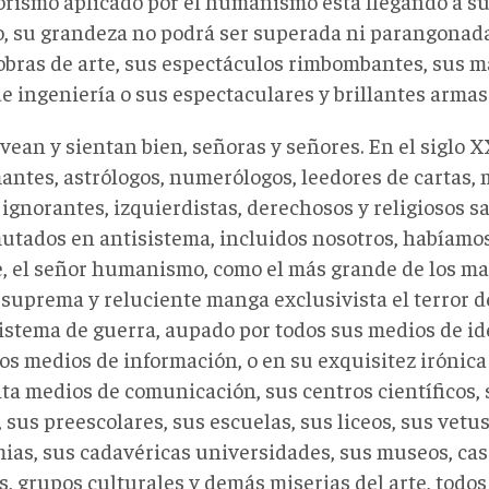
rorismo aplicado por el humanismo está llegando a s
o, su grandeza no podrá ser superada ni parangonad
 obras de arte, sus espectáculos rimbombantes, sus 
e ingeniería o sus espectaculares y brillantes armas
vean y sientan bien, señoras y señores. En el siglo X
antes, astrólogos, numerólogos, leedores de cartas, 
 ignorantes, izquierdistas, derechosos y religiosos s
utados en antisistema, incluidos nosotros, habíamo
, el señor humanismo, como el más grande de los ma
 suprema y reluciente manga exclusivista el terror de
istema de guerra, aupado por todos sus medios de id
os medios de información, o en su exquisitez irónica
ita medios de comunicación, sus centros científicos,
 sus preescolares, sus escuelas, sus liceos, sus vetu
ias, sus cadavéricas universidades, sus museos, cas
s, grupos culturales y demás miserias del arte, todo