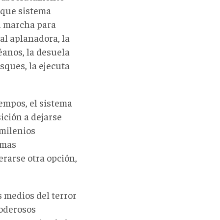
a que sistema
en marcha para
nal aplanadora, la
éanos, la desuela
osques, la ejecuta
iempos, el sistema
ición a dejarse
 milenios
rmas
rarse otra opción,
 medios del terror
poderosos