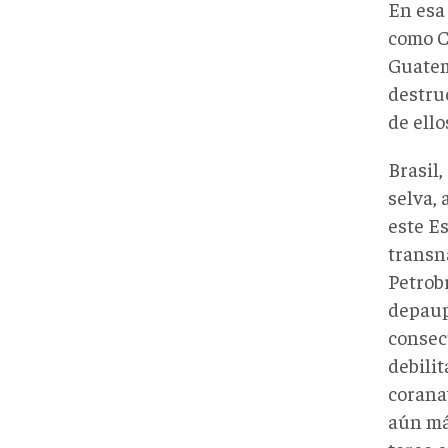
En esa 
como Co
Guatem
destru
de ello
Brasil
selva, 
este E
transn
Petrobr
depaup
consec
debili
coranav
aún má