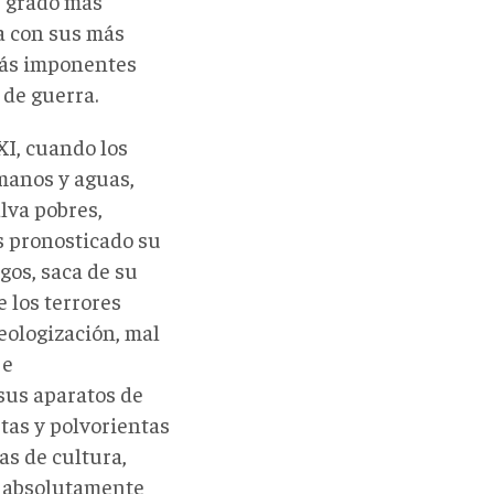
u grado más
a con sus más
más imponentes
 de guerra.
XI, cuando los
manos y aguas,
alva pobres,
s pronosticado su
gos, saca de su
 los terrores
eologización, mal
 e
 sus aparatos de
stas y polvorientas
as de cultura,
s absolutamente