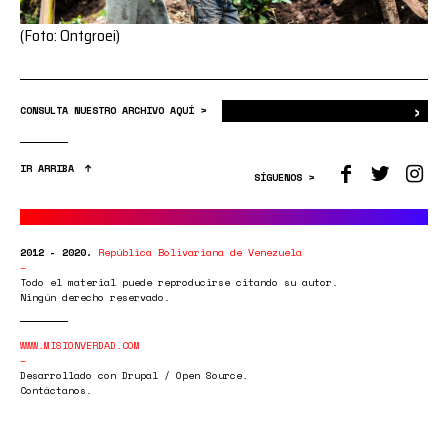
(Foto: Ontgroei)
›
Bus
CONSULTA NUESTRO ARCHIVO AQUÍ >
IR ARRIBA
SÍGUENOS >
2012 - 2020.
República Bolivariana de Venezuela
Todo el material puede reproducirse citando su autor.
Ningún derecho reservado.
WWW.MISIONVERDAD.COM
Desarrollado con Drupal / Open Source.
Contáctanos.