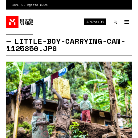
Pasar
Dom. 09 Agosto 2026
al
contenido
APÓYANOS
principal
Tog
nav
Toggle
LITTLE-BOY-CARRYING-CAN-
1125850.JPG
search