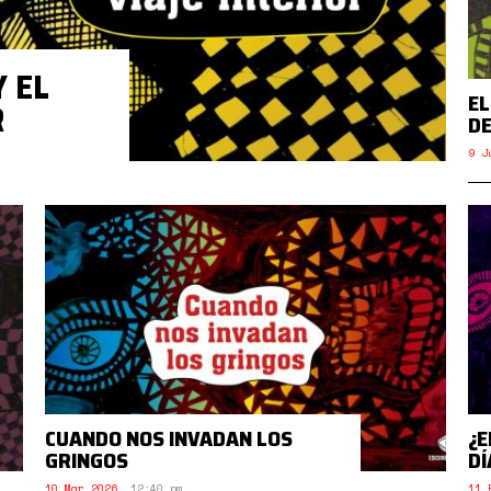
 EL
EL
R
D
9 J
CUANDO NOS INVADAN LOS
¿E
GRINGOS
DÍ
10 Mar 2026
,
12:40 pm.
11 