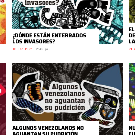
EL
¿DÓNDE ESTÁN ENTERRADOS
DE
LOS INVASORES?
L
12 Sep 2025
,
2:49 pm.
21 
ALGUNOS VENEZOLANOS NO
NU
AGUANTAN SU PUDRICIÓN
F