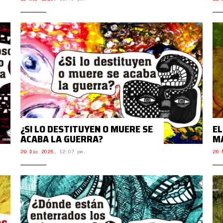
¿SI LO DESTITUYEN O MUERE SE
EL
ACABA LA GUERRA?
M
29 Dic 2025
,
12:07 pm.
26 