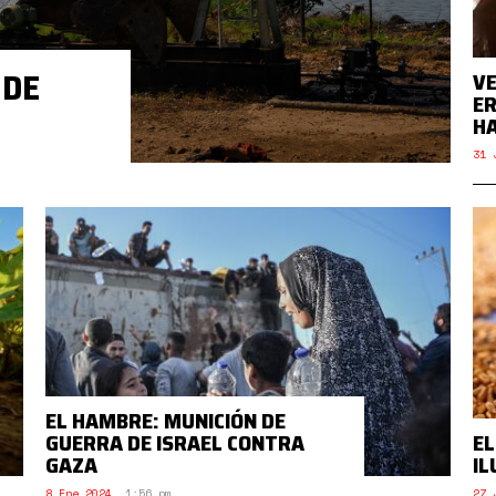
 DE
VE
ER
H
31 
EL HAMBRE: MUNICIÓN DE
GUERRA DE ISRAEL CONTRA
EL
GAZA
IL
8 Ene 2024
,
1:56 pm.
27 