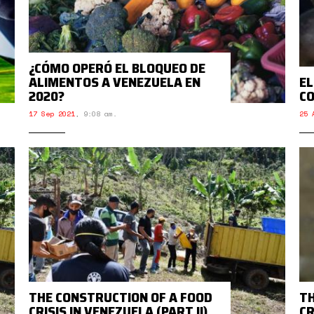
¿CÓMO OPERÓ EL BLOQUEO DE
ALIMENTOS A VENEZUELA EN
EL
2020?
CO
17 Sep 2021
,
9:08 am.
25 
THE CONSTRUCTION OF A FOOD
TH
CRISIS IN VENEZUELA (PART II)
CR