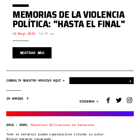
MEMORIAS DE LA VIOLENCIA
POLÍTICA: "HASTA EL FINAL"
18 Mayo 2026
,
12:57 pm.
MOSTRAR MÁS
›
Bus
CONSULTA NUESTRO ARCHIVO AQUÍ >
IR ARRIBA
SÍGUENOS >
2012 - 2020.
República Bolivariana de Venezuela
Todo el material puede reproducirse citando su autor.
Ningún derecho reservado.