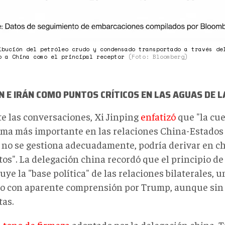
ibución del petróleo crudo y condensado transportado a través de
o a China como el principal receptor
(Foto: Bloomberg)
N E IRÁN COMO PUNTOS CRÍTICOS EN LAS AGUAS DE 
e las conversaciones, Xi Jinping
enfatizó
que "la cu
tema más importante en las relaciones China-Estados 
i no se gestiona adecuadamente, podría derivar en c
tos". La delegación china recordó que el principio d
uye la "base política" de las relaciones bilaterales,
do con aparente comprensión por Trump, aunque sin
tas.
l
tono de firmeza
adoptado por la delegación china,