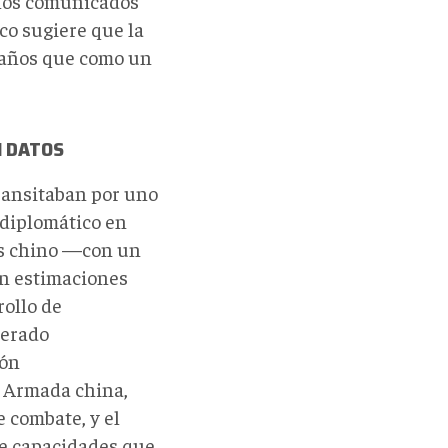
e los comunicados
ico sugiere que la
daños que como un
N DATOS
transitaban por uno
diplomático en
les chino —con un
ún estimaciones
ollo de
nerado
ión
a Armada china,
 combate, y el
de capacidades que