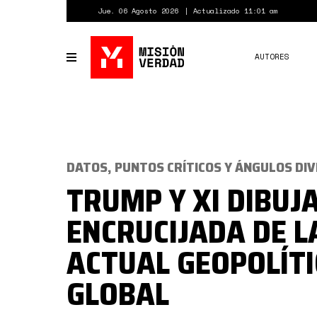
Pasar
Jue. 06 Agosto 2026
Actualizado 11:01 am
al
contenido
principal
AUTORES
Toggle
navigation
DATOS, PUNTOS CRÍTICOS Y ÁNGULOS DI
TRUMP Y XI DIBUJ
ENCRUCIJADA DE L
ACTUAL GEOPOLÍT
GLOBAL