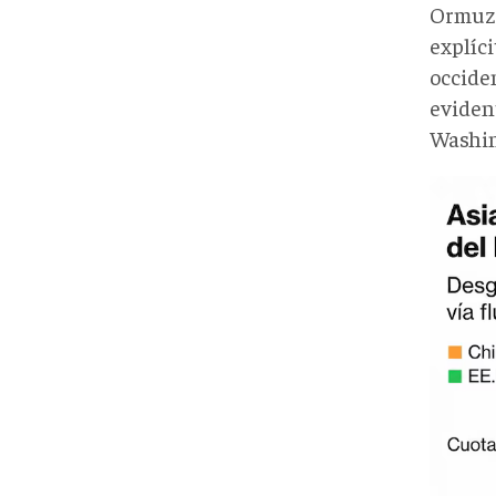
Ormuz"
explíc
occiden
eviden
Washin
Asia
Ormu