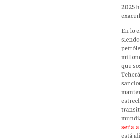
2025 h
exacer
En lo 
siendo
petróle
millone
que so
Teherá
sancio
manten
estrec
transit
mundia
señala
está al