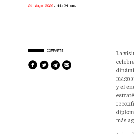
21 Mayo 2026
,
11:24 am
.
COMPARTE
La vis
celebra
dinámic
magnat
y el e
estrat
reconfi
diplom
más ag