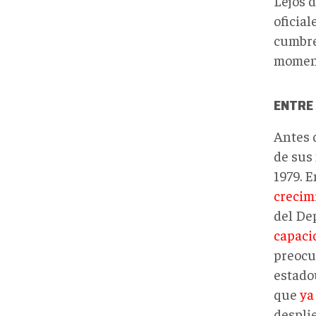
Lejos d
oficial
cumbre
moment
ENTRE 
Antes 
de sus
1979. E
crecim
del De
capaci
preocu
estado
que
ya
despli