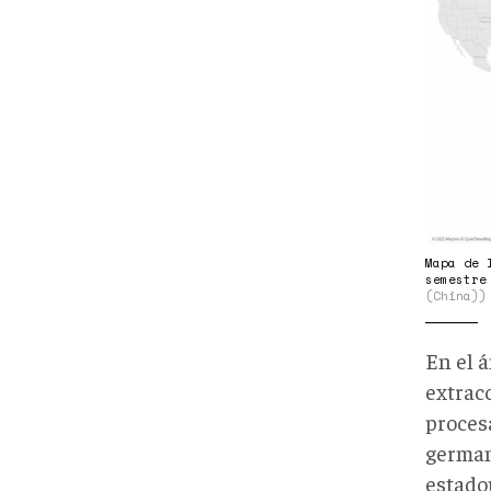
768x
Mapa de 
semestre
(China))
En el 
extrac
procesa
german
estado