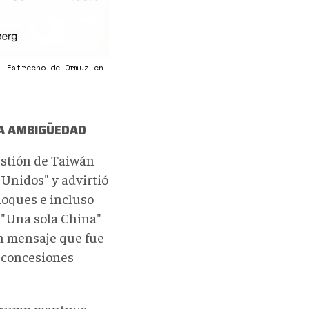
l Estrecho de Ormuz en
LA AMBIGÜEDAD
estión de Taiwán
Unidos" y advirtió
hoques e incluso
e "Una sola China"
 un mensaje que fue
 concesiones
 Trump mantuvo