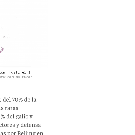
ión, hasta el I
ersidad de Fudan
 del 70% de la
s raras
0% del galio y
ctores y defensa
as por Beijing en