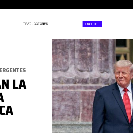
TRADUCCIONES
ENGLISH
trump
y
xi
VERGENTES
AN LA
A
ICA