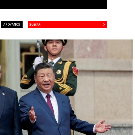
›
Buscar
APÓYANOS