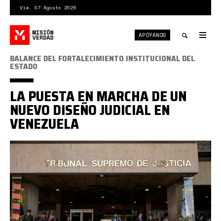
Pasar
Vie. 07 Agosto 2026
al
contenido
APÓYANOS
principal
Tog
nav
Toggle
BALANCE DEL FORTALECIMIENTO INSTITUCIONAL DEL
ESTADO
search
LA PUESTA EN MARCHA DE UN
NUEVO DISEÑO JUDICIAL EN
VENEZUELA
tsj