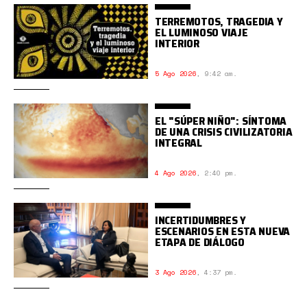
TERREMOTOS, TRAGEDIA Y
EL LUMINOSO VIAJE
INTERIOR
5 Ago 2026
,
9:42 am.
EL "SÚPER NIÑO": SÍNTOMA
DE UNA CRISIS CIVILIZATORIA
INTEGRAL
4 Ago 2026
,
2:40 pm.
INCERTIDUMBRES Y
ESCENARIOS EN ESTA NUEVA
ETAPA DE DIÁLOGO
3 Ago 2026
,
4:37 pm.