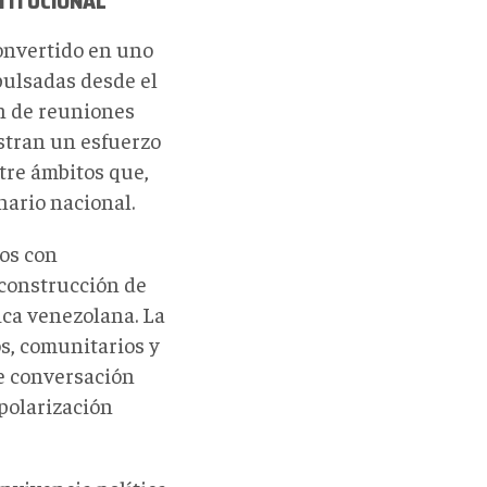
STITUCIONAL
onvertido en uno
pulsadas desde el
n de reuniones
stran un esfuerzo
tre ámbitos que,
ario nacional.
os con
 construcción de
ica venezolana. La
s, comunitarios y
e conversación
polarización