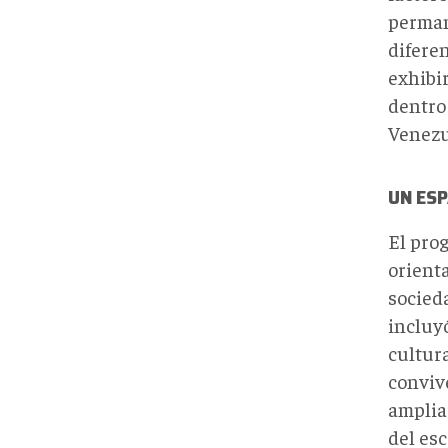
perman
difere
exhibi
dentro
Venezu
UN ESP
El pro
orienta
socied
incluy
cultur
conviv
amplia
del esc