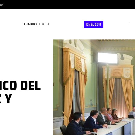
am
TRADUCCIONES
ENGLISH
photo_4929241181900705
ICO DEL
 Y