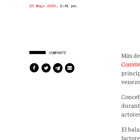
20 Mayo 2026
,
2:41 pm
.
COMPARTE
Más de 
Conviv
princi
venezo
Conceb
durant
actores
El bal
factor