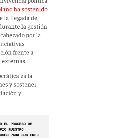
nvivencia política
olano ha sostenido
 la llegada de
 durante la gestión
cabezado por la
iciativas
ción frente a
 externas.
crática es la
nes y sostener
iación y
R EL PROCESO DE
PIO NUESTRO
ONES PARA SOSTENER