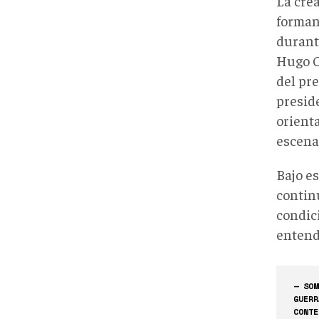
La cre
forman
durant
Hugo Ch
del pr
presid
orienta
escena
Bajo es
contin
condic
entend
— SOM
GUERR
CONTE