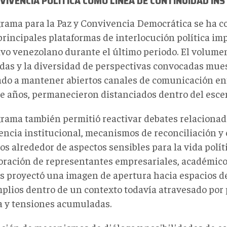
VIVENCIA POLÍTICA COMO LÍNEA DE CONTINUIDAD IN
grama para la Paz y Convivencia Democrática se ha c
 principales plataformas de interlocución política im
ivo venezolano durante el último periodo. El volume
adas y la diversidad de perspectivas convocadas mue
ado a mantener abiertos canales de comunicación en
e años, permanecieron distanciados dentro del escen
grama también permitió reactivar debates relacionad
encia institucional, mecanismos de reconciliación y
s alrededor de aspectos sensibles para la vida polít
oración de representantes empresariales, académico
es proyectó una imagen de apertura hacia espacios d
plios dentro de un contexto todavía atravesado por 
ca y tensiones acumuladas.