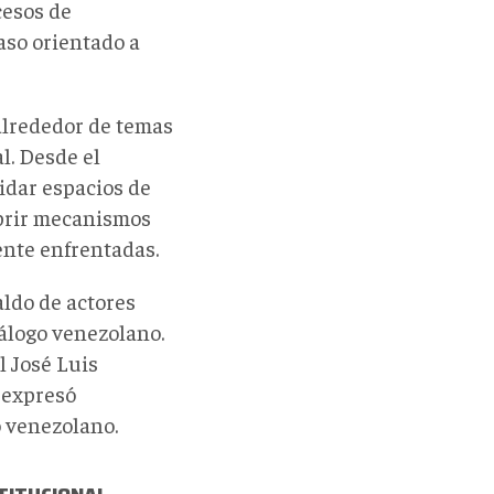
cesos de
aso orientado a
alrededor de temas
l. Desde el
idar espacios de
abrir mecanismos
ente enfrentadas.
ldo de actores
iálogo venezolano.
l José Luis
 expresó
 venezolano.