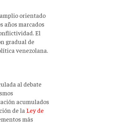
 amplio orientado
ios años marcados
nflictividad. El
ón gradual de
lítica venezolana.
culada al debate
ismos
ntación acumulados
ción de la
Ley de
lementos más