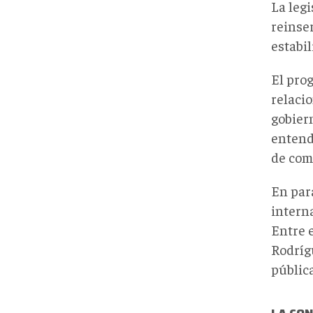
La legi
reinser
estabil
El pro
relaci
gobier
entend
de com
En par
intern
Entre e
Rodríg
públic