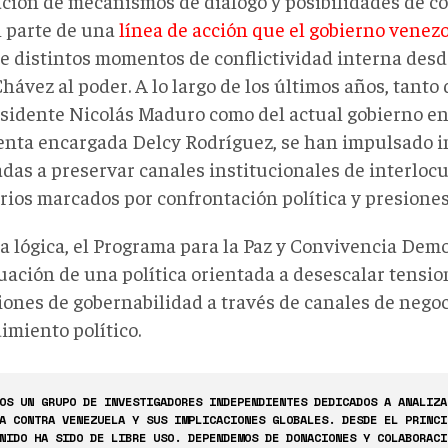
ación de mecanismos de diálogo y posibilidades de co
 parte de una
línea de acción que el gobierno venez
e distintos momentos de conflictividad interna desde
ávez al poder. A lo largo de los últimos años, tanto
esidente Nicolás Maduro como del actual gobierno en
enta encargada Delcy Rodríguez, se han impulsado in
das a preservar canales institucionales de interlocu
rios marcados por confrontación política y presiones
a lógica, el Programa para la Paz y Convivencia Demo
uación de una política orientada a desescalar tensio
iones de gobernabilidad a través de canales de negoc
imiento político.
OS UN GRUPO DE INVESTIGADORES INDEPENDIENTES DEDICADOS A ANALIZA
A CONTRA VENEZUELA Y SUS IMPLICACIONES GLOBALES. DESDE EL PRINCI
NIDO HA SIDO DE LIBRE USO. DEPENDEMOS DE DONACIONES Y COLABORACI