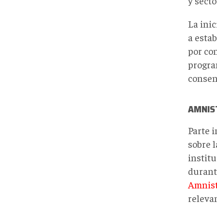
y secto
La ini
a estab
por con
progra
consen
AMNIST
Parte 
sobre 
instit
durant
Amnist
releva