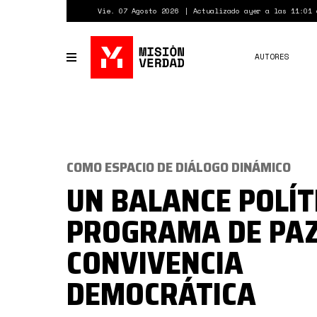
Pasar
Vie. 07 Agosto 2026
Actualizado ayer a las 11:01 
al
contenido
principal
AUTORES
Toggle
navigation
COMO ESPACIO DE DIÁLOGO DINÁMICO
UN BALANCE POLÍT
PROGRAMA DE PAZ
CONVIVENCIA
DEMOCRÁTICA