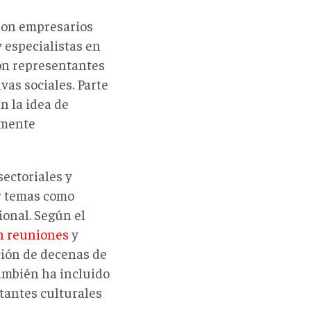
eron empresarios
especialistas en
on representantes
vas sociales. Parte
n la idea de
lmente
ectoriales y
ir temas como
ional. Según el
en reuniones
y
ción de decenas de
también ha incluido
tantes culturales