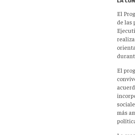
LA CON
El Pro
de las
Ejecut
realiz
orient
durant
El pro
conviv
acuerdo
incorp
social
más am
políti