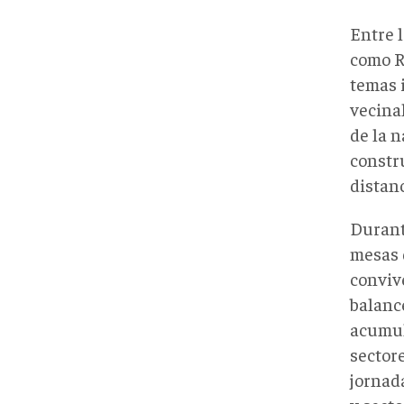
Entre 
como R
temas 
vecinal
de la n
constr
distan
Durant
mesas 
convive
balanc
acumul
sectore
jornad