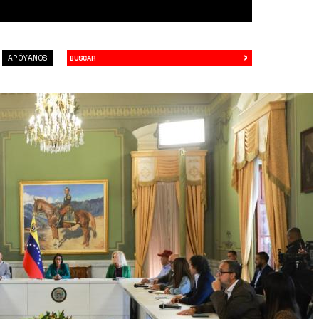
›
Buscar
APÓYANOS
089_w.jpg