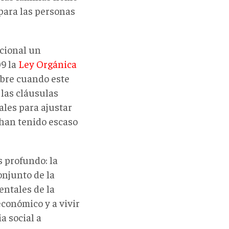
para las personas
cional un
09 la
Ley Orgánica
mbre cuando este
 las cláusulas
ales para ajustar
 han tenido escaso
 profundo: la
onjunto de la
ntales de la
económico y a vivir
a social a