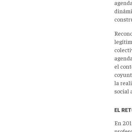
agenda
dinámi
constr
Recono
legíti
colect
agenda 
el cont
coyunt
la real
social 
EL RET
En 2019
profes