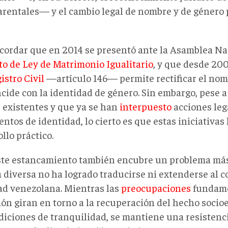
arentales— y el cambio legal de nombre y de género 
ecordar que en 2014 se presentó ante la Asamblea Na
to de Ley de Matrimonio Igualitario
, y que desde 20
istro Civil
—artículo 146— permite rectificar el no
cide con la identidad de género. Sin embargo, pese a
s existentes y que ya se han
interpuesto
acciones leg
tos de identidad, lo cierto es que estas iniciativas
llo práctico.
ste estancamiento también encubre un problema más
 diversa no ha logrado traducirse ni extenderse al c
ad venezolana. Mientras las
preocupaciones
fundame
ión giran en torno a la recuperación del hecho socio
diciones de tranquilidad, se mantiene una resistenci