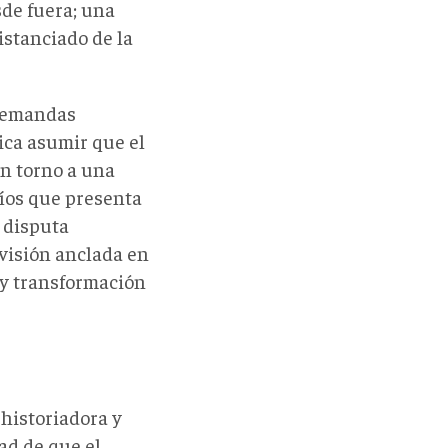
sde fuera; una
istanciado de la
 demandas
ica asumir que el
en torno a una
fíos que presenta
a disputa
 visión anclada en
a y transformación
a historiadora y
ad de que el