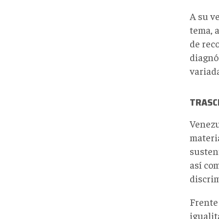
A su v
tema, 
de rec
diagnó
variada
TRASCE
Venezu
materia
susten
así co
discri
Frente
igualit