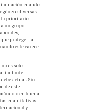
criminación cuando
xo-género diversas
ía prioritario
 a un grupo
aborales,
 que proteger la
cuando este carece
 no es solo
a limitante
 debe actuar. Sin
ón de este
ormándolo en buena
as cuantitativas
nternacional y