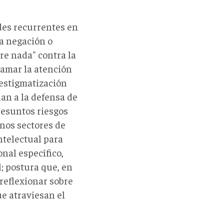
ades recurrentes en
la negación o
re nada" contra la
lamar la atención
 estigmatización
an a la defensa de
presuntos riesgos
unos sectores de
ntelectual para
nal específico,
; postura que, en
 reflexionar sobre
ue atraviesan el