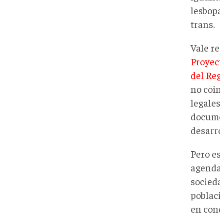
lesbop
trans.
Vale r
Proyec
del Reg
no coin
legale
documen
desarro
Pero e
agenda
socied
poblac
en con