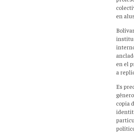
colecti
en alu
Bolívar
institu
intern
anclad
en el p
a repli
Es pre
género
copia 
identit
partic
polític