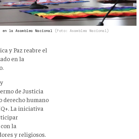
+ en la Asamblea Nacional
(Foto: Asamblea Nacional)
a y Paz reabre el
zado en la
o.
cy
permo de Justicia
omo derecho humano
Q+. La iniciativa
ticipar
 con la
ores y religiosos.