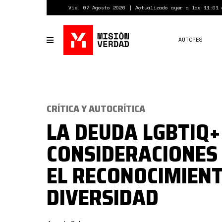
Pasar
Vie. 07 Agosto 2026
Actualizado ayer a las 11:01 
al
contenido
principal
AUTORES
Toggle
navigation
CRÍTICA Y AUTOCRÍTICA
LA DEUDA LGBTIQ+
CONSIDERACIONES
EL RECONOCIMIENT
DIVERSIDAD