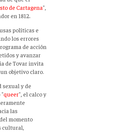
sto de Cartagena
",
dor en 1812.
usas políticas e
ando los errores
 programa de acción
etidos y avanzar
ia de Tovar invita
un objetivo claro.
d sexual y de
 "
queer
", el calco y
 meramente
cia las
e del momento
s cultural,