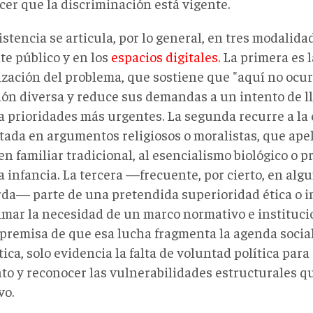
cer que la discriminación está vigente.
istencia se articula, por lo general, en tres modalid
te público y en los
espacios digitales
. La primera es 
zación del problema, que sostiene que "aquí no ocur
ión diversa y reduce sus demandas a un intento de l
 a prioridades más urgentes. La segunda recurre a la
tada en argumentos religiosos o moralistas, que apel
n familiar tradicional, al esencialismo biológico o 
a infancia. La tercera —frecuente, por cierto, en alg
rda— parte de una pretendida superioridad ética o i
imar la necesidad de un marco normativo e institucio
a premisa de que esa lucha fragmenta la agenda social
tica, solo evidencia la falta de voluntad política para
nto y reconocer las vulnerabilidades estructurales q
vo.