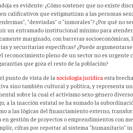
adoja es evidente: ¿Cómo sostener que no existe dis
ten calificativos que estigmatizan a las personas se
nfermas", "desviadas" o "inmorales"? ¿Por qué no ser
uir un entramado institucional mínimo para atender
icamente marginado, con barreras socioeconómicas, l
rias y securitarias específicas? ¿Puede argumentarse
 el reconocimiento pleno de un sector no es urgente 
garantías que goza el resto de la población?
el punto de vista de la
sociología jurídica
esta brecha
iva sino también cultural y política, y representa un
ental sobre la cual el activismo sexo-género diverso
o, a la inacción estatal se ha sumado la subordinaci
smo a las lógicas del financiamiento externo, transf
 en gestión de proyectos o emprendimientos con met
plir, cifras por reportar al sistema "humanitario" i