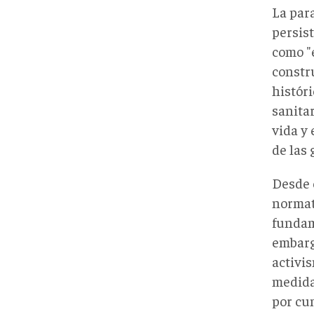
La par
persis
como "e
constr
histór
sanita
vida y
de las 
Desde 
normat
fundam
embarg
activi
medida
por cum