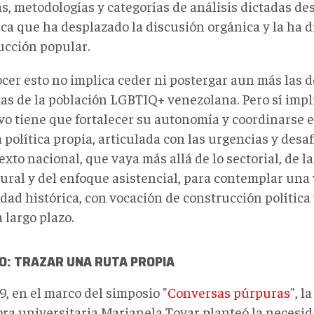
s, metodologías y categorías de análisis dictadas de
ca que ha desplazado la discusión orgánica y la ha d
ucción popular.
cer esto no implica ceder ni postergar aun más las
mas de la población LGBTIQ+ venezolana. Pero sí impl
ivo tiene que fortalecer su autonomía y coordinarse 
política propia, articulada con las urgencias y desa
exto nacional, que vaya más allá de lo sectorial, de l
ural y del enfoque asistencial, para contemplar una
idad histórica, con vocación de construcción polític
a largo plazo.
O: TRAZAR UNA RUTA PROPIA
, en el marco del simposio "
Conversas púrpuras
", l
ora universitaria Marianela Tovar planteó la necesid