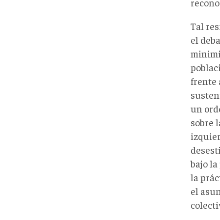
recono
Tal res
el deba
minimi
poblac
frente
susten
un orde
sobre l
izquie
desest
bajo l
la prác
el asu
colecti