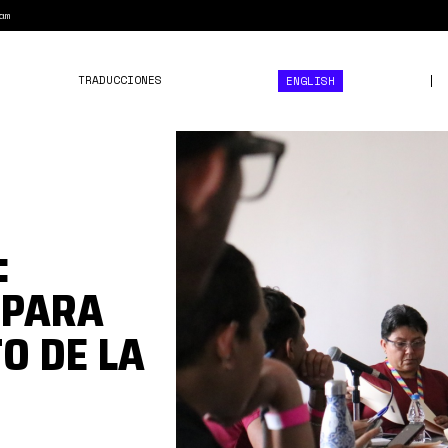
am
TRADUCCIONES
ENGLISH
diversidad
política
:
 PARA
O DE LA