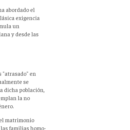
ha abordado el
lásica exigencia
rmula un
lana y desde las
 "atrasado" en
sualmente se
a dicha población,
emplan la no
énero.
 el matrimonio
 las familias homo-