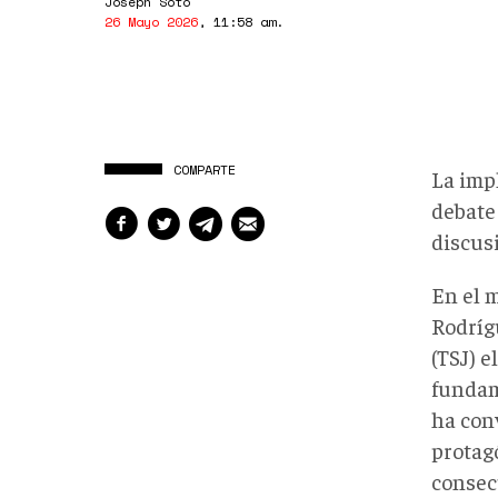
Joseph Soto
26 Mayo 2026
,
11:58 am
.
COMPARTE
La imp
debate
discusi
En el 
Rodríg
(TSJ) 
fundame
ha con
protag
consec