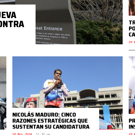
UEVA
CONTRA
TR
PO
C
26 
NICOLÁS MADURO: CINCO
RAZONES ESTRATÉGICAS QUE
PR
SUSTENTAN SU CANDIDATURA
IN
26 Mar 2024
,
11:30 am.
26 