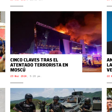
CINCO CLAVES TRAS EL
AN
ATENTADO TERRORISTA EN
LA
MOSCÚ
V
23 Mar 2024
,
5:26 pm.
22 