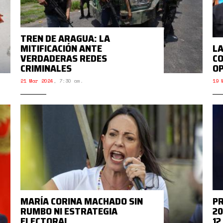
TREN DE ARAGUA: LA
MITIFICACIÓN ANTE
LA
VERDADERAS REDES
CO
CRIMINALES
O
21 Mar 2024
,
7:30 am.
19 
MARÍA CORINA MACHADO SIN
PR
RUMBO NI ESTRATEGIA
20
ELECTORAL
12