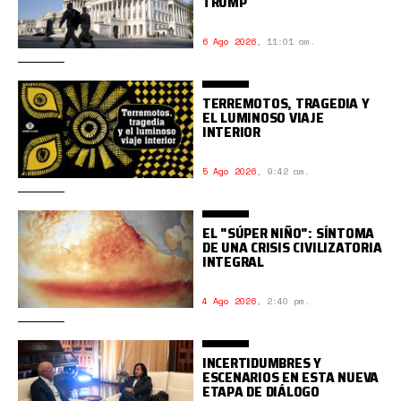
TRUMP
6 Ago 2026
,
11:01 am.
TERREMOTOS, TRAGEDIA Y
EL LUMINOSO VIAJE
INTERIOR
5 Ago 2026
,
9:42 am.
EL "SÚPER NIÑO": SÍNTOMA
DE UNA CRISIS CIVILIZATORIA
INTEGRAL
4 Ago 2026
,
2:40 pm.
INCERTIDUMBRES Y
ESCENARIOS EN ESTA NUEVA
ETAPA DE DIÁLOGO