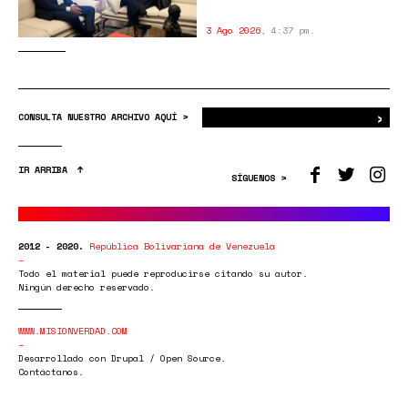
3 Ago 2026
,
4:37 pm.
›
Bus
CONSULTA NUESTRO ARCHIVO AQUÍ >
IR ARRIBA
SÍGUENOS >
2012 - 2020.
República Bolivariana de Venezuela
Todo el material puede reproducirse citando su autor.
Ningún derecho reservado.
WWW.MISIONVERDAD.COM
Desarrollado con Drupal / Open Source.
Contáctanos.