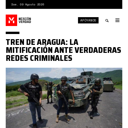
Pasar
Dom. 09 Agosto 2026
al
contenido
APÓYANOS
principal
Tog
nav
Toggle
TREN DE ARAGUA: LA
search
MITIFICACIÓN ANTE VERDADERAS
REDES CRIMINALES
IMG_20240320_131825_098.jpg