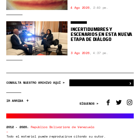
4 Ago 2026
,
2:40 pm.
INCERTIDUMBRES Y
ESCENARIOS EN ESTA NUEVA
ETAPA DE DIÁLOGO
3 Ago 2026
,
4:37 pm.
›
Bus
CONSULTA NUESTRO ARCHIVO AQUÍ >
IR ARRIBA
SÍGUENOS >
2012 - 2020.
República Bolivariana de Venezuela
Todo el material puede reproducirse citando su autor.