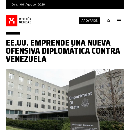
Pasar
Dom. 09 Agosto 2026
al
contenido
APÓYANOS
principal
Tog
nav
Toggle
EE.UU. EMPRENDE UNA NUEVA
search
OFENSIVA DIPLOMÁTICA CONTRA
VENEZUELA
eeu.jpg