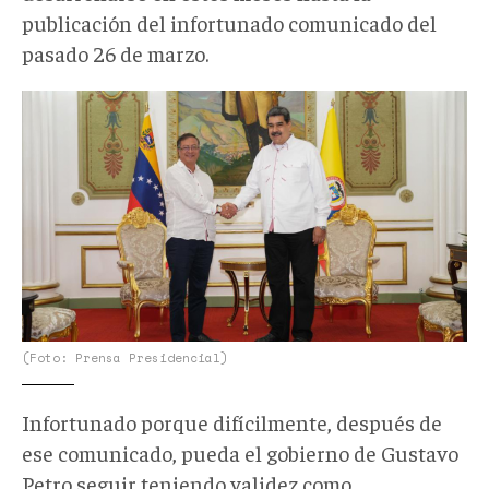
publicación del infortunado comunicado del
pasado 26 de marzo.
Petro-
y-
Maduro-
en-
Venezuela.jpg
(Foto: Prensa Presidencial)
Infortunado porque difícilmente, después de
ese comunicado, pueda el gobierno de Gustavo
Petro seguir teniendo validez como