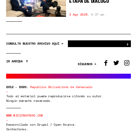
ETAPA DE DIÁLOGO
3 Ago 2026
,
4:37 pm.
›
Bus
CONSULTA NUESTRO ARCHIVO AQUÍ >
IR ARRIBA
SÍGUENOS >
2012 - 2020.
República Bolivariana de Venezuela
Todo el material puede reproducirse citando su autor.
Ningún derecho reservado.
WWW.MISIONVERDAD.COM
Desarrollado con Drupal / Open Source.
Contáctanos.