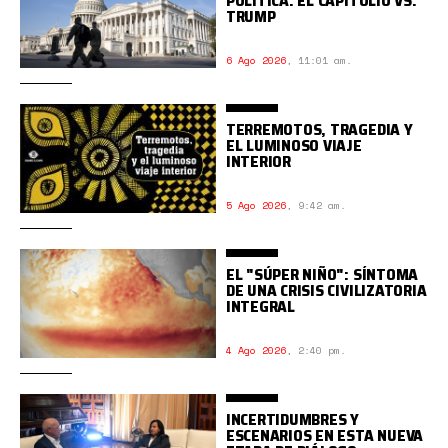
POLÍTICA: EL CAPITOLIO VS.
TRUMP
6 Ago 2026
,
11:01 am.
TERREMOTOS, TRAGEDIA Y
EL LUMINOSO VIAJE
INTERIOR
5 Ago 2026
,
9:42 am.
EL "SÚPER NIÑO": SÍNTOMA
DE UNA CRISIS CIVILIZATORIA
INTEGRAL
4 Ago 2026
,
2:40 pm.
INCERTIDUMBRES Y
ESCENARIOS EN ESTA NUEVA