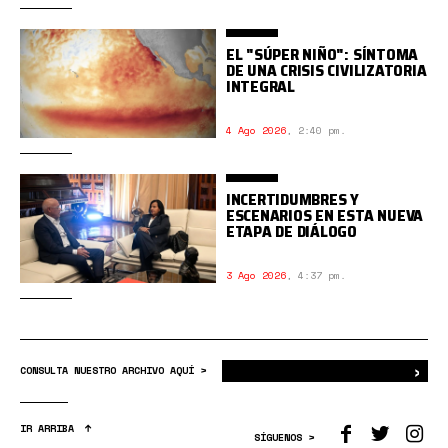
EL "SÚPER NIÑO": SÍNTOMA
DE UNA CRISIS CIVILIZATORIA
INTEGRAL
4 Ago 2026
,
2:40 pm.
INCERTIDUMBRES Y
ESCENARIOS EN ESTA NUEVA
ETAPA DE DIÁLOGO
3 Ago 2026
,
4:37 pm.
›
Bus
CONSULTA NUESTRO ARCHIVO AQUÍ >
IR ARRIBA
SÍGUENOS >