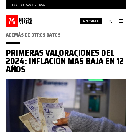
Pasar
Sáb. 08 Agosto 2026
al
contenido
APÓYANOS
principal
Tog
nav
Toggle
ADEMÁS DE OTROS DATOS
search
PRIMERAS VALORACIONES DEL
2024: INFLACIÓN MÁS BAJA EN 12
AÑOS
BOLIVARES-
020124.jpg