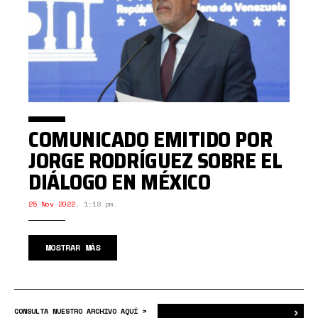
COMUNICADO EMITIDO POR
JORGE RODRÍGUEZ SOBRE EL
DIÁLOGO EN MÉXICO
25 Nov 2022
,
1:18 pm.
MOSTRAR MÁS
›
Bus
CONSULTA NUESTRO ARCHIVO AQUÍ >