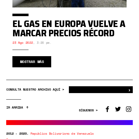
EL GAS EN EUROPA VUELVE A
MARCAR PRECIOS RÉCORD
23 Ago 2022
,
3:20 pm.
MOSTRAR MÁS
›
Bus
CONSULTA NUESTRO ARCHIVO AQUÍ >
IR ARRIBA
SÍGUENOS >
2012 - 2020.
República Bolivariana de Venezuela